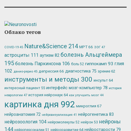
Облако тегов
Nature&Science
214
МРТ
66
ЭЭГ
47
COVID-19
45
болезнь Альцгеймера
астроциты
111
аутизм
82
195
болезнь Паркинсона
106
глия
гиппокамп
93
боль
52
102
депрессия
66
диагностика
75
зрение
62
данио-рерио
45
инструменты и методы
300
инсульт
64
интерфейс мозг-компьютер
78
интересный пациент
55
история
история нейронаук
64
неврологии
47
как улучшить мозг
44
картинка дня
992
микроглия
67
нейрогенетика
83
нейроанатомия
72
нейровизуализация
41
нейроны
нейрозоология
104
нейромолекулы
52
нейрон
53
144
нейростарости
79
нейроразвитие
64
нейроперсоналии
51