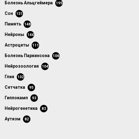
болезнь Альцгеймера
195
сон
151
память
148
нейроны
144
астроциты
111
болезнь Паркинсона
106
нейрозоология
104
глия
102
сетчатка
95
гиппокамп
93
нейрогенетика
83
аутизм
82