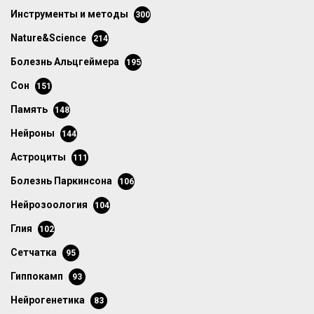
инструменты и методы
300
Nature&Science
214
болезнь Альцгеймера
195
сон
151
память
148
нейроны
144
астроциты
111
болезнь Паркинсона
106
нейрозоология
104
глия
102
сетчатка
95
гиппокамп
93
нейрогенетика
83