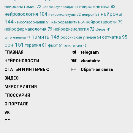
нейрогенетика
83
нейроанатомия
72
нейровизуализация
41
нейроны
нейрозоология
104
нейромолекулы
52
нейрон
53
144
нейростарости
79
нейроразвитие
64
нейроперсоналии
51
нейрофармакология
79
нейрофизиология
72
обзоры
41
память
148
сетчатка
95
российские учёные
64
оптогенетика
47
сон
151
терапия
81
фмрт
61
эпилепсия
45
ГЛАВНАЯ
telegram
НЕЙРОНОВОСТИ
vkontakte
СТАТЬИ И ИНТЕРВЬЮ
Обратная связь
ВИДЕО
МЕРОПРИЯТИЯ
ГЛОССАРИЙ
О ПОРТАЛЕ
VK
ТГ