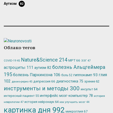
аутизм
82
Облако тегов
Nature&Science
214
МРТ
66
ЭЭГ
47
COVID-19
45
болезнь Альцгеймера
астроциты
111
аутизм
82
195
болезнь Паркинсона
106
глия
гиппокамп
93
боль
52
102
депрессия
66
диагностика
75
зрение
62
данио-рерио
45
инструменты и методы
300
инсульт
64
интерфейс мозг-компьютер
78
интересный пациент
55
история
история нейронаук
64
неврологии
47
как улучшить мозг
44
картинка дня
992
микроглия
67