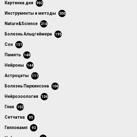
картинка дня
992
инструменты и методы
300
Nature&Science
214
болезнь Альцгеймера
195
сон
151
память
148
нейроны
144
астроциты
111
болезнь Паркинсона
106
нейрозоология
104
глия
102
сетчатка
95
гиппокамп
93