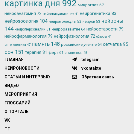
картинка дня
992
микроглия
67
нейрогенетика
83
нейроанатомия
72
нейровизуализация
41
нейроны
нейрозоология
104
нейромолекулы
52
нейрон
53
144
нейростарости
79
нейроразвитие
64
нейроперсоналии
51
нейрофармакология
79
нейрофизиология
72
обзоры
41
память
148
сетчатка
95
российские учёные
64
оптогенетика
47
сон
151
терапия
81
фмрт
61
эпилепсия
45
ГЛАВНАЯ
telegram
НЕЙРОНОВОСТИ
vkontakte
СТАТЬИ И ИНТЕРВЬЮ
Обратная связь
ВИДЕО
МЕРОПРИЯТИЯ
ГЛОССАРИЙ
О ПОРТАЛЕ
VK
ТГ