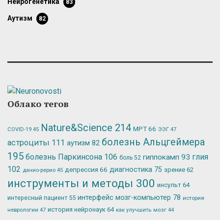
нейрогенетика
83
аутизм
82
Облако тегов
Nature&Science
214
МРТ
66
ЭЭГ
47
COVID-19
45
болезнь Альцгеймера
астроциты
111
аутизм
82
195
болезнь Паркинсона
106
глия
гиппокамп
93
боль
52
102
депрессия
66
диагностика
75
зрение
62
данио-рерио
45
инструменты и методы
300
инсульт
64
интерфейс мозг-компьютер
78
интересный пациент
55
история
история нейронаук
64
неврологии
47
как улучшить мозг
44