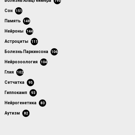
болезнь Альцгеймера
195
сон
151
память
148
нейроны
144
астроциты
111
болезнь Паркинсона
106
нейрозоология
104
глия
102
сетчатка
95
гиппокамп
93
нейрогенетика
83
аутизм
82