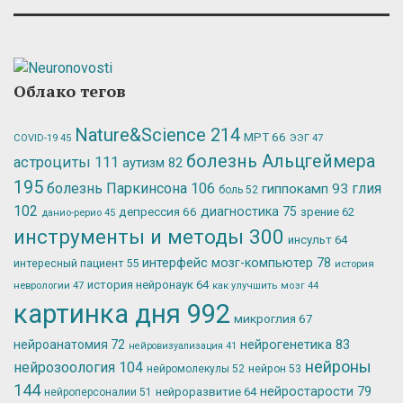
Облако тегов
Nature&Science
214
МРТ
66
ЭЭГ
47
COVID-19
45
болезнь Альцгеймера
астроциты
111
аутизм
82
195
болезнь Паркинсона
106
глия
гиппокамп
93
боль
52
102
депрессия
66
диагностика
75
зрение
62
данио-рерио
45
инструменты и методы
300
инсульт
64
интерфейс мозг-компьютер
78
интересный пациент
55
история
история нейронаук
64
неврологии
47
как улучшить мозг
44
картинка дня
992
микроглия
67
нейрогенетика
83
нейроанатомия
72
нейровизуализация
41
нейроны
нейрозоология
104
нейромолекулы
52
нейрон
53
144
нейростарости
79
нейроразвитие
64
нейроперсоналии
51