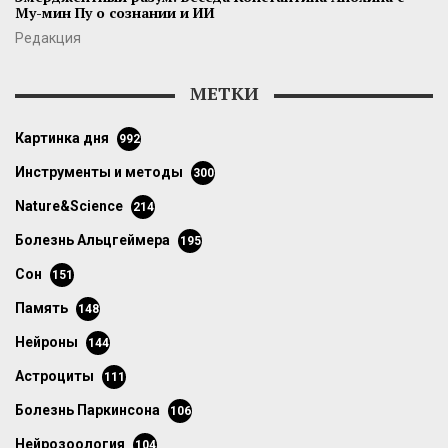
Му-мин Пу о сознании и ИИ
Редакция
МЕТКИ
картинка дня
992
инструменты и методы
300
Nature&Science
214
болезнь Альцгеймера
195
сон
151
память
148
нейроны
144
астроциты
111
болезнь Паркинсона
106
нейрозоология
104