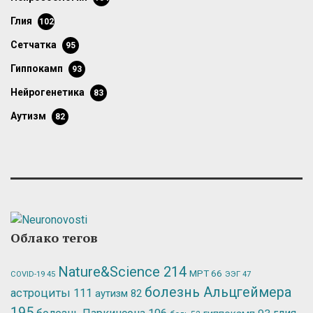
глия
102
сетчатка
95
гиппокамп
93
нейрогенетика
83
аутизм
82
Облако тегов
Nature&Science
214
МРТ
66
ЭЭГ
47
COVID-19
45
болезнь Альцгеймера
астроциты
111
аутизм
82
195