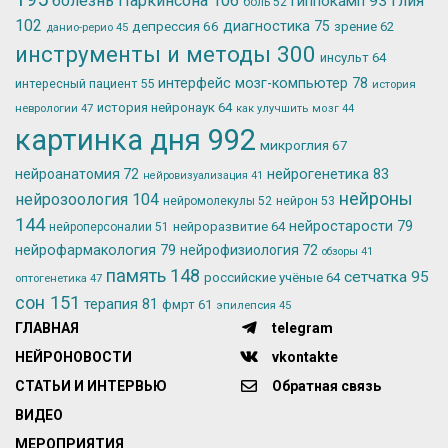
болезнь Паркинсона
106
глия
гиппокамп
93
боль
52
102
депрессия
66
диагностика
75
зрение
62
данио-рерио
45
инструменты и методы
300
инсульт
64
интерфейс мозг-компьютер
78
интересный пациент
55
история
история нейронаук
64
неврологии
47
как улучшить мозг
44
картинка дня
992
микроглия
67
нейрогенетика
83
нейроанатомия
72
нейровизуализация
41
нейроны
нейрозоология
104
нейромолекулы
52
нейрон
53
144
нейростарости
79
нейроразвитие
64
нейроперсоналии
51
нейрофармакология
79
нейрофизиология
72
обзоры
41
память
148
сетчатка
95
российские учёные
64
оптогенетика
47
сон
151
терапия
81
фмрт
61
эпилепсия
45
ГЛАВНАЯ
telegram
НЕЙРОНОВОСТИ
vkontakte
СТАТЬИ И ИНТЕРВЬЮ
Обратная связь
ВИДЕО
МЕРОПРИЯТИЯ