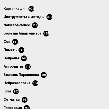
картинка дня
992
инструменты и методы
300
Nature&Science
214
болезнь Альцгеймера
195
сон
151
память
148
нейроны
144
астроциты
111
болезнь Паркинсона
106
нейрозоология
104
глия
102
сетчатка
95
гиппокамп
93