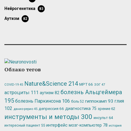
нейрогенетика
83
аутизм
82
Облако тегов
Nature&Science
214
МРТ
66
ЭЭГ
47
COVID-19
45
болезнь Альцгеймера
астроциты
111
аутизм
82
195
болезнь Паркинсона
106
глия
гиппокамп
93
боль
52
102
депрессия
66
диагностика
75
зрение
62
данио-рерио
45
инструменты и методы
300
инсульт
64
интерфейс мозг-компьютер
78
интересный пациент
55
история