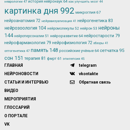
история нейронаук
64
неврологии
47
как улучшить мозг
44
картинка дня
992
микроглия
67
нейрогенетика
83
нейроанатомия
72
нейровизуализация
41
нейроны
нейрозоология
104
нейромолекулы
52
нейрон
53
144
нейростарости
79
нейроразвитие
64
нейроперсоналии
51
нейрофармакология
79
нейрофизиология
72
обзоры
41
память
148
сетчатка
95
российские учёные
64
оптогенетика
47
сон
151
терапия
81
фмрт
61
эпилепсия
45
ГЛАВНАЯ
telegram
НЕЙРОНОВОСТИ
vkontakte
СТАТЬИ И ИНТЕРВЬЮ
Обратная связь
ВИДЕО
МЕРОПРИЯТИЯ
ГЛОССАРИЙ
О ПОРТАЛЕ
VK