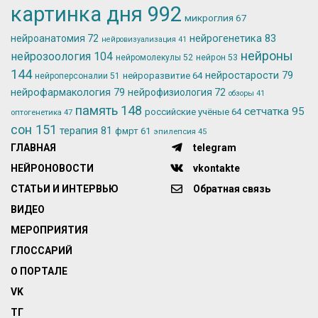
картинка дня
992
микроглия
67
нейрогенетика
83
нейроанатомия
72
нейровизуализация
41
нейроны
нейрозоология
104
нейромолекулы
52
нейрон
53
144
нейростарости
79
нейроразвитие
64
нейроперсоналии
51
нейрофармакология
79
нейрофизиология
72
обзоры
41
память
148
сетчатка
95
российские учёные
64
оптогенетика
47
сон
151
терапия
81
фмрт
61
эпилепсия
45
ГЛАВНАЯ
telegram
НЕЙРОНОВОСТИ
vkontakte
СТАТЬИ И ИНТЕРВЬЮ
Обратная связь
ВИДЕО
МЕРОПРИЯТИЯ
ГЛОССАРИЙ
О ПОРТАЛЕ
VK
ТГ