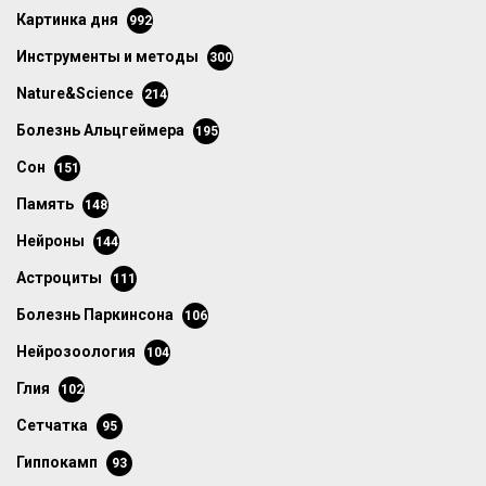
картинка дня
992
инструменты и методы
300
Nature&Science
214
болезнь Альцгеймера
195
сон
151
память
148
нейроны
144
астроциты
111
болезнь Паркинсона
106
нейрозоология
104
глия
102
сетчатка
95
гиппокамп
93