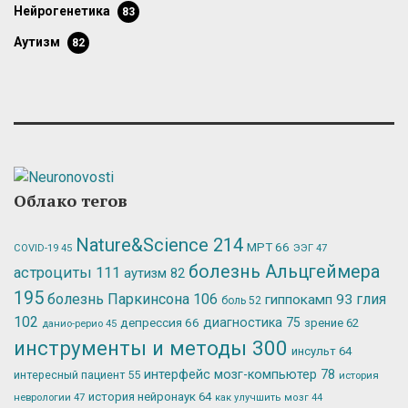
нейрогенетика
83
аутизм
82
Облако тегов
Nature&Science
214
МРТ
66
ЭЭГ
47
COVID-19
45
болезнь Альцгеймера
астроциты
111
аутизм
82
195
болезнь Паркинсона
106
глия
гиппокамп
93
боль
52
102
депрессия
66
диагностика
75
зрение
62
данио-рерио
45
инструменты и методы
300
инсульт
64
интерфейс мозг-компьютер
78
интересный пациент
55
история
история нейронаук
64
неврологии
47
как улучшить мозг
44