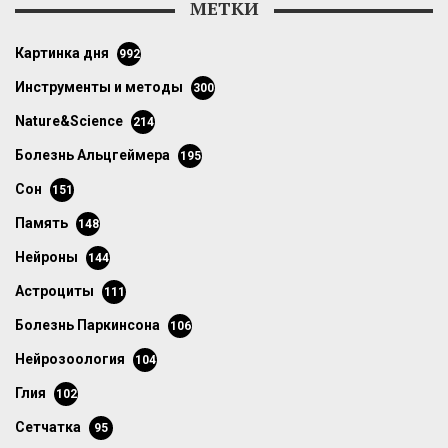
МЕТКИ
картинка дня
992
инструменты и методы
300
Nature&Science
214
болезнь Альцгеймера
195
сон
151
память
148
нейроны
144
астроциты
111
болезнь Паркинсона
106
нейрозоология
104
глия
102
сетчатка
95