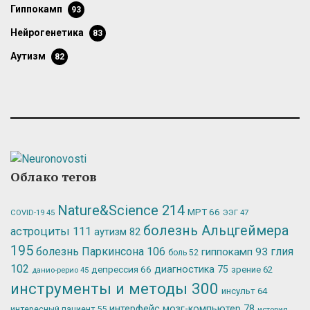
гиппокамп
93
нейрогенетика
83
аутизм
82
Облако тегов
Nature&Science
214
МРТ
66
ЭЭГ
47
COVID-19
45
болезнь Альцгеймера
астроциты
111
аутизм
82
195
болезнь Паркинсона
106
глия
гиппокамп
93
боль
52
102
депрессия
66
диагностика
75
зрение
62
данио-рерио
45
инструменты и методы
300
инсульт
64
интерфейс мозг-компьютер
78
интересный пациент
55
история