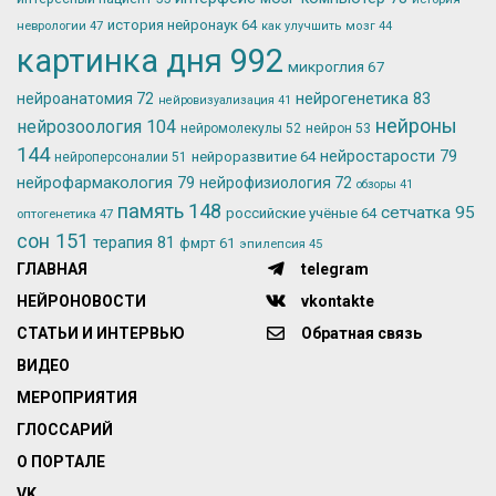
история нейронаук
64
неврологии
47
как улучшить мозг
44
картинка дня
992
микроглия
67
нейрогенетика
83
нейроанатомия
72
нейровизуализация
41
нейроны
нейрозоология
104
нейромолекулы
52
нейрон
53
144
нейростарости
79
нейроразвитие
64
нейроперсоналии
51
нейрофармакология
79
нейрофизиология
72
обзоры
41
память
148
сетчатка
95
российские учёные
64
оптогенетика
47
сон
151
терапия
81
фмрт
61
эпилепсия
45
ГЛАВНАЯ
telegram
НЕЙРОНОВОСТИ
vkontakte
СТАТЬИ И ИНТЕРВЬЮ
Обратная связь
ВИДЕО
МЕРОПРИЯТИЯ
ГЛОССАРИЙ
О ПОРТАЛЕ
VK