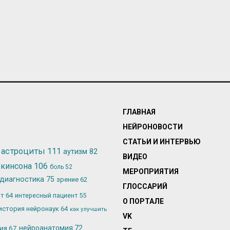
ГЛАВНАЯ
НЕЙРОНОВОСТИ
СТАТЬИ И ИНТЕРВЬЮ
астроциты
111
аутизм
82
ВИДЕО
ркинсона
106
боль
52
МЕРОПРИЯТИЯ
диагностика
75
зрение
62
ГЛОССАРИЙ
ьт
64
интересный пациент
55
О ПОРТАЛЕ
история нейронаук
64
как улучшить
VK
лия
67
нейроанатомия
72