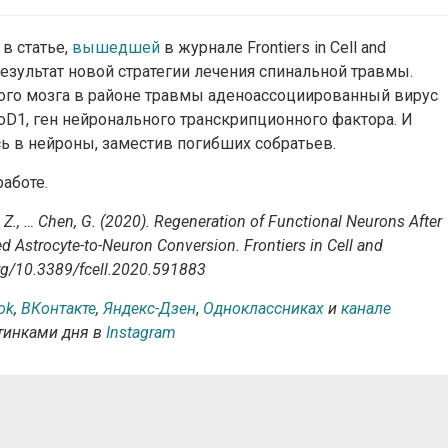
в статье,
вышедшей
в журнале Frontiers in Cell and
 результат новой стратегии лечения спинальной травмы.
ого мозга в районе травмы аденоассоциированный вирус
oD1, ген нейронального транскрипционного фактора. И
ь в нейроны, заместив погибших собратьев.
аботе.
 Pei, Z., … Chen, G. (2020). Regeneration of Functional Neurons After
ed Astrocyte-to-Neuron Conversion. Frontiers in Cell and
org/10.3389/fcell.2020.591883
ok
,
ВКонтакте
,
Яндекс-Дзен
,
Одноклассниках
и
канале
ртинками дня в
Instagram