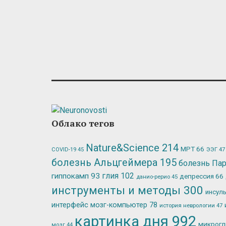
Облако тегов
Nature&Science
214
МРТ
66
ЭЭГ
47
COVID-19
45
болезнь Альцгеймера
195
болезнь Па
глия
102
гиппокамп
93
депрессия
66
данио-рерио
45
инструменты и методы
300
инсул
интерфейс мозг-компьютер
78
история неврологии
47
картинка дня
992
микрог
мозг
44