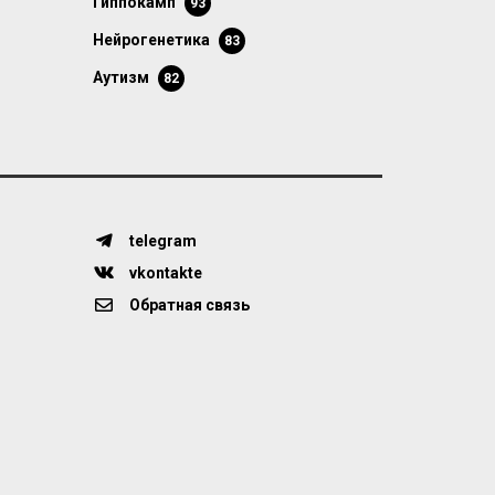
гиппокамп
93
нейрогенетика
83
аутизм
82
telegram
vkontakte
Обратная связь