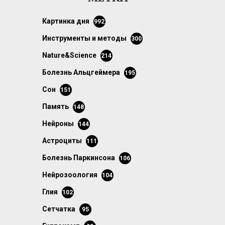
картинка дня
992
инструменты и методы
300
Nature&Science
214
болезнь Альцгеймера
195
сон
151
память
148
нейроны
144
астроциты
111
болезнь Паркинсона
106
нейрозоология
104
глия
102
сетчатка
95