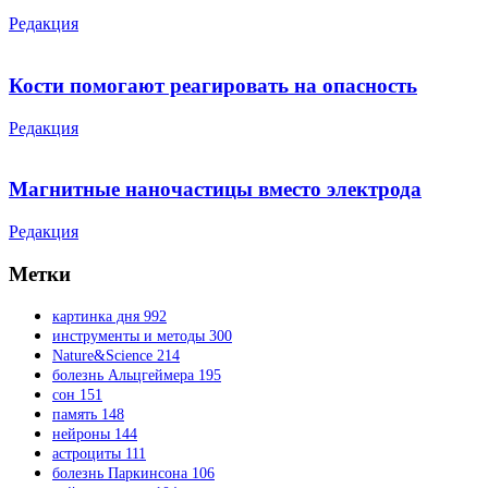
Редакция
Кости помогают реагировать на опасность
Редакция
Магнитные наночастицы вместо электрода
Редакция
Метки
картинка дня
992
инструменты и методы
300
Nature&Science
214
болезнь Альцгеймера
195
сон
151
память
148
нейроны
144
астроциты
111
болезнь Паркинсона
106