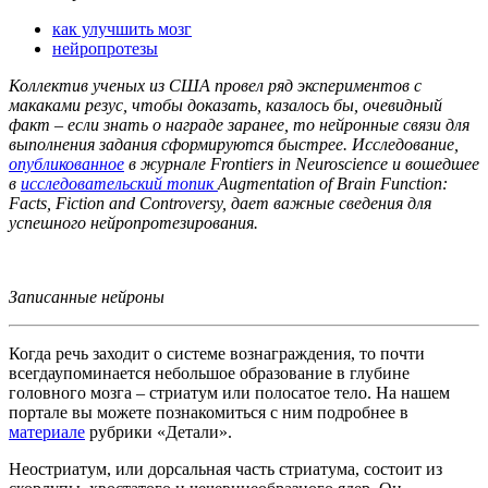
как улучшить мозг
нейропротезы
Коллектив ученых из США провел ряд экспериментов с
макаками резус, чтобы доказать, казалось бы, очевидный
факт – если знать о награде заранее, то нейронные связи для
выполнения задания сформируются быстрее. Исследование,
опубликованное
в журнале Frontiers in Neuroscience и вошедшее
в
исследовательский топик
Augmentation of Brain Function:
Facts, Fiction and Controversy, дает важные сведения для
успешного нейропротезирования.
Записанные нейроны
Когда речь заходит о системе вознаграждения, то почти
всегдаупоминается небольшое образование в глубине
головного мозга – стриатум или полосатое тело. На нашем
портале вы можете познакомиться с ним подробнее в
материале
рубрики «Детали».
Неостриатум, или дорсальная часть стриатума, состоит из