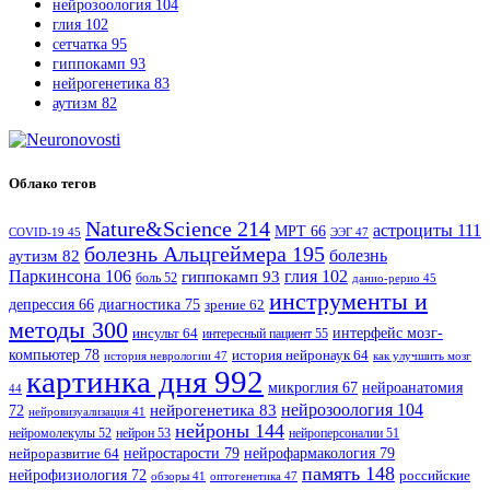
нейрозоология
104
глия
102
сетчатка
95
гиппокамп
93
нейрогенетика
83
аутизм
82
Облако тегов
Nature&Science
214
астроциты
111
МРТ
66
COVID-19
45
ЭЭГ
47
болезнь Альцгеймера
195
болезнь
аутизм
82
Паркинсона
106
гиппокамп
93
глия
102
боль
52
данио-рерио
45
инструменты и
диагностика
75
депрессия
66
зрение
62
методы
300
интерфейс мозг-
инсульт
64
интересный пациент
55
компьютер
78
история нейронаук
64
история неврологии
47
как улучшить мозг
картинка дня
992
микроглия
67
нейроанатомия
44
нейрозоология
104
нейрогенетика
83
72
нейровизуализация
41
нейроны
144
нейромолекулы
52
нейрон
53
нейроперсоналии
51
нейростарости
79
нейрофармакология
79
нейроразвитие
64
память
148
нейрофизиология
72
российские
оптогенетика
47
обзоры
41