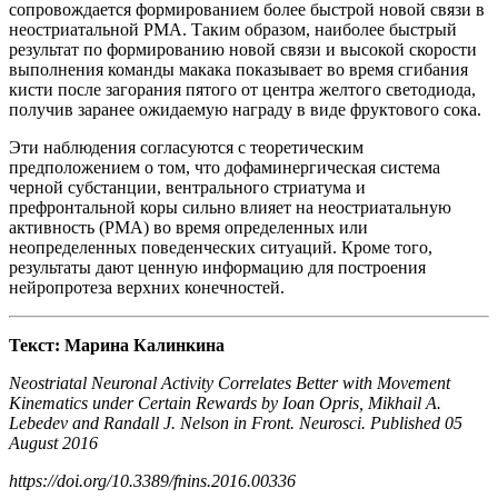
сопровождается формированием более быстрой новой связи в
неостриатальной PMA. Таким образом, наиболее быстрый
результат по формированию новой связи и высокой скорости
выполнения команды макака показывает во время сгибания
кисти после загорания пятого от центра желтого светодиода,
получив заранее ожидаемую награду в виде фруктового сока.
Эти наблюдения согласуются с теоретическим
предположением о том, что дофаминергическая система
черной субстанции, вентрального стриатума и
префронтальной коры сильно влияет на неостриатальную
активность (РМА) во время определенных или
неопределенных поведенческих ситуаций. Кроме того,
результаты дают ценную информацию для построения
нейропротеза верхних конечностей.
Текст: Марина Калинкина
Neostriatal Neuronal Activity Correlates Better with Movement
Kinematics under Certain Rewards
by
Ioan Opris, Mikhail A.
Lebedev and Randall J. Nelson in Front. Neurosci. Published 05
August 2016
https://doi.org/10.3389/fnins.2016.00336