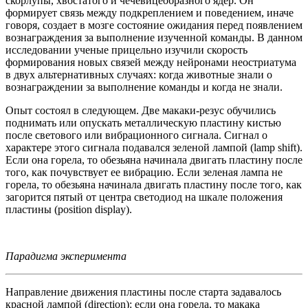
скорлупы, хвостатого и чечевицеобразного ядер. Он
формирует связь между подкреплением и поведением, иначе
говоря, создает в мозге состояние ожидания перед появлением
вознаграждения за выполнение изученной команды. В данном
исследовании ученые прицельно изучили скорость
формирования новых связей между нейронами неостриатума
в двух альтернативных случаях: когда животные знали о
вознаграждении за выполнение команды и когда не знали.
Опыт состоял в следующем. Две макаки-резус обучились
поднимать или опускать металлическую пластину кистью
после светового или вибрационного сигнала. Сигнал о
характере этого сигнала подавался зеленой лампой (lamp shift).
Если она горела, то обезьяна начинала двигать пластину после
того, как почувствует ее вибрацию. Если зеленая лампа не
горела, то обезьяна начинала двигать пластину после того, как
загорится пятый от центра светодиод на шкале положения
пластины (position display).
Парадигма эксперимента
Направление движения пластины после старта задавалось
красной лампой (direction): если она горела, то макака