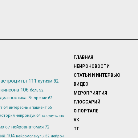
ГЛАВНАЯ
НЕЙРОНОВОСТИ
СТАТЬИ И ИНТЕРВЬЮ
астроциты
111
аутизм
82
ВИДЕО
ркинсона
106
боль
52
МЕРОПРИЯТИЯ
диагностика
75
зрение
62
ГЛОССАРИЙ
ьт
64
интересный пациент
55
О ПОРТАЛЕ
история нейронаук
64
как улучшить
VK
лия
67
нейроанатомия
72
ТГ
гия
104
нейромолекулы
52
нейрон