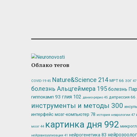
Облако тегов
Nature&Science
214
МРТ
66
ЭЭГ
47
COVID-19
45
болезнь Альцгеймера
195
болезнь Па
глия
102
гиппокамп
93
депрессия
66
данио-рерио
45
инструменты и методы
300
инсул
интерфейс мозг-компьютер
78
история неврологии
47
картинка дня
992
микрог
мозг
44
нейрозооло
нейрогенетика
83
нейровизуализация
41