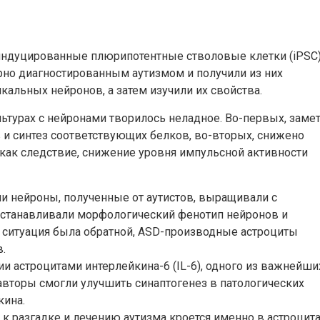
индуцированные плюрипотентные стволовые клетки (iPSC)
рно диагностированным аутизмом и получили из них
кальных нейронов, а затем изучили их свойства.
льтурах с нейронами творилось неладное. Во-первых, заме
 и синтез соответствующих белков, во-вторых, снижено
как следствие, снижение уровня импульсной активности
ли нейроны, полученные от аутистов, выращивали с
сстанавливали морфологический фенотип нейронов и
и ситуация была обратной, ASD-производные астроциты
.
ции астроцитами интерлейкина-6 (IL-6), одного из важнейши
авторы смогли улучшить синаптогенез в патологических
кина.
 к разгадке и лечению аутизма кроется именно в астроцита