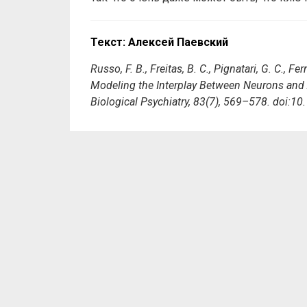
Текст: Алексей Паевский
Russo, F. B., Freitas, B. C., Pignatari, G. C., Fe
Modeling the Interplay Between Neurons and 
Biological Psychiatry, 83(7), 569–578. doi:1