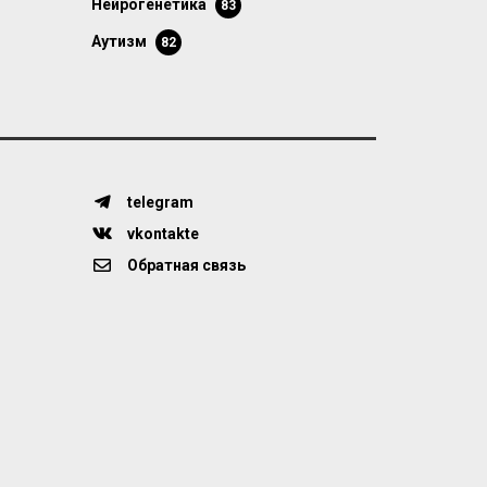
нейрогенетика
83
аутизм
82
telegram
vkontakte
Обратная связь