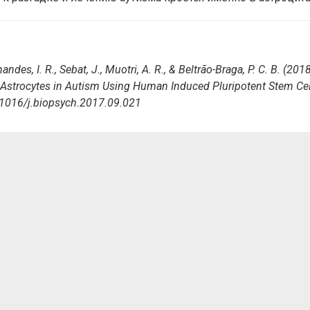
rnandes, I. R., Sebat, J., Muotri, A. R., & Beltrão-Braga, P. C. B. (2018
Astrocytes in Autism Using Human Induced Pluripotent Stem Cel
0.1016/j.biopsych.2017.09.021