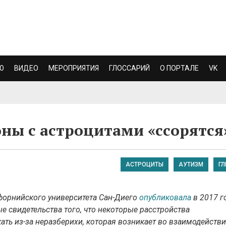
Ю
ВИДЕО
МЕРОПРИЯТИЯ
ГЛОССАРИЙ
О ПОРТАЛЕ
VK
оны с астроцитами «ссорятся
АСТРОЦИТЫ
АУТИЗМ
ГЛ
форнийского университета Сан-Диего
опубликовала
в 2017 г
ные свидетельства того, что некоторые расстройства
кать из-за неразберихи, которая возникает во взаимодейств