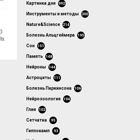
картинка дня
992
инструменты и методы
300
Nature&Science
214
).
болезнь Альцгеймера
195
ls.
сон
151
память
148
нейроны
144
астроциты
111
болезнь Паркинсона
106
нейрозоология
104
глия
102
сетчатка
95
гиппокамп
93