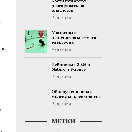
Кости помогают
реагировать на
опасность
Редакция
,
Магнитные
наночастицы вместо
электрода
тно
Редакция
Нейроиюль 2026 в
Nature и Science
Редакция
Обнаружена новая
молекула давления сна
Редакция
х
МЕТКИ
х.