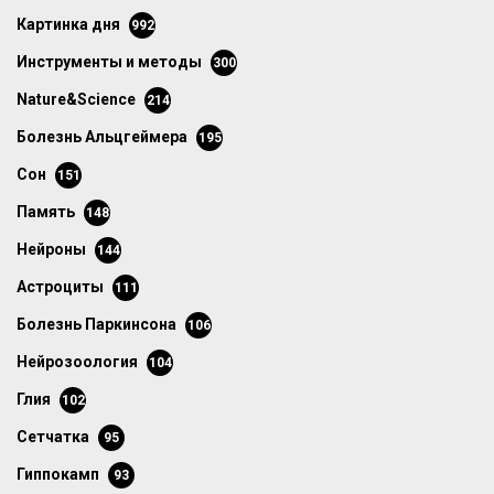
картинка дня
992
инструменты и методы
300
Nature&Science
214
болезнь Альцгеймера
195
сон
151
память
148
нейроны
144
астроциты
111
болезнь Паркинсона
106
нейрозоология
104
глия
102
сетчатка
95
гиппокамп
93