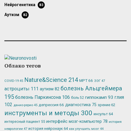
нейрогенетика
83
аутизм
82
Облако тегов
Nature&Science
214
МРТ
66
ЭЭГ
47
COVID-19
45
болезнь Альцгеймера
астроциты
111
аутизм
82
195
болезнь Паркинсона
106
глия
гиппокамп
93
боль
52
102
депрессия
66
диагностика
75
зрение
62
данио-рерио
45
инструменты и методы
300
инсульт
64
интерфейс мозг-компьютер
78
интересный пациент
55
история
история нейронаук
64
неврологии
47
как улучшить мозг
44