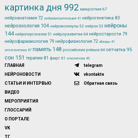
картинка дня
992
микроглия
67
нейрогенетика
83
нейроанатомия
72
нейровизуализация
41
нейроны
нейрозоология
104
нейромолекулы
52
нейрон
53
144
нейростарости
79
нейроразвитие
64
нейроперсоналии
51
нейрофармакология
79
нейрофизиология
72
обзоры
41
память
148
сетчатка
95
российские учёные
64
оптогенетика
47
сон
151
терапия
81
фмрт
61
эпилепсия
45
ГЛАВНАЯ
telegram
НЕЙРОНОВОСТИ
vkontakte
СТАТЬИ И ИНТЕРВЬЮ
Обратная связь
ВИДЕО
МЕРОПРИЯТИЯ
ГЛОССАРИЙ
О ПОРТАЛЕ
VK
ТГ