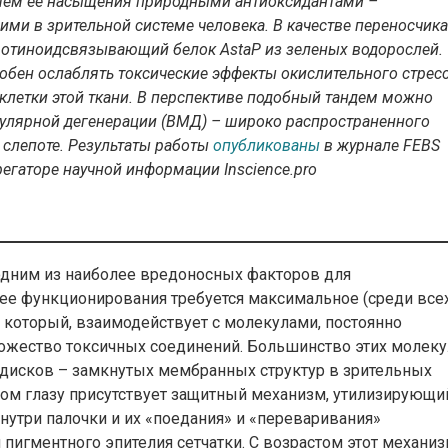
утем ее насыщения природными антиоксидантами –
ми в зрительной системе человека. В качестве переносчика
ротиноидсвязывающий белок AstaP из зеленых водорослей.
собен ослаблять токсические эффекты окислительного стресс
 в клетки этой ткани. В перспективе подобный тандем можно
кулярной дегенерации (ВМД) – широко распространенного
 слепоте. Результаты работы
опубликованы
в журнале FEBS
регаторе научной информации Inscience.pro
одним из наиболее вредоносных факторов для
я ее функционирования требуется максимальное (среди все
, который, взаимодействует с молекулами, постоянно
ожество токсичных соединений. Большинство этих молеку
дисков – замкнутых мембранных структур в зрительных
овом глазу присутствует защитный механизм, утилизирующи
нутри палочки и их «поедания» и «переваривания»
игментного эпителия сетчатки. С возрастом этот механи