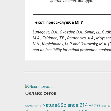
доставки каротиноида».
Текст: пресс-служба МГУ
Lunegova, D.A., Gvozdev, D.A., Senin, I.I., Gudk
M.A., Feldman, T.B., Ramonova, A.A., Moysenov
N.N., Kirpichnikov, M.P. and Ostrovsky, M.A. (
and its feasibility for retinal protection again
Облако тегов
Nature&Science
214
МРТ
66
ЭЭГ
47
COVID-19
45