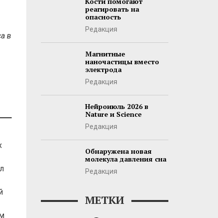
Кости помогают
реагировать на
опасность
Редакция
а в
Магнитные
наночастицы вместо
электрода
Редакция
Нейроиюль 2026 в
Nature и Science
Редакция
х
Обнаружена новая
молекула давления сна
л
Редакция
й
МЕТКИ
зм