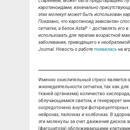
старением, может быть предотвращено п
каротиноидами, изначально присутствующи
этих молекул может быть использован ка
Показано, что каротиноид зеаксантин спо
сетчатке, а белок AstaP – доставлять его
использовать для терапии возрастной ма
заболевания, приводящего к необратимой
Journal. Новость о работе
появилась
на аг
Именно окислительный стресс является 
жизнедеятельности сетчатки, так как дл
тканей организма) количество кислорода
облучающимися светом, и генерирует мн
сосредоточено внутри фоторецепторных 
нейронах, палочках и колбочках. В здор
эти молекулы за счет движения дисков в
(фагоцитоза) обслуживающими клетками п