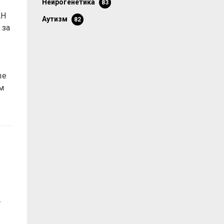
нейрогенетика
83
АН
аутизм
82
 за
ые
м
-