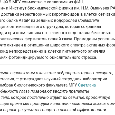
ИИ ФХБ МГУ совместно с коллегами из ФИЦ
» и Институт биохимической физики им. Н.М. Эмануэля Р
доставки нерастворимых каротиноидов в клетки сетчатки
го белка AstaP из зеленых водорослей
Coelastrella
дена оптимизация его структуры, которая сохранила
д и при этом лишила его главного недоставка белковых
еолитических ферментов тканей глаза. Проведены успешн
 что активен в отношении широкого спектра активных фор
ноид непосредственно в клетки пигментного эпителия
ловиях фотоиндицируемого окислительного стресса.
ьше перспективы в качестве нейропротекторных лекарств,
мологии,
— утверждает научный сотрудник лаборатории
ембран биологического факультета МГУ
Светлана
обенности глаза позволяют вводить препараты
тело, которое постепенно отдает их сетчатке, пролонгируя
оящее время мы проводим испытания комплекса зеаксантин
и первые результаты говорят о высокой эффективности