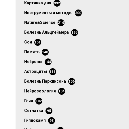
картинка дня
992
инструменты и методы
300
Nature&Science
214
болезнь Альцгеймера
195
сон
151
память
148
нейроны
144
астроциты
111
болезнь Паркинсона
106
нейрозоология
104
глия
102
сетчатка
95
гиппокамп
93