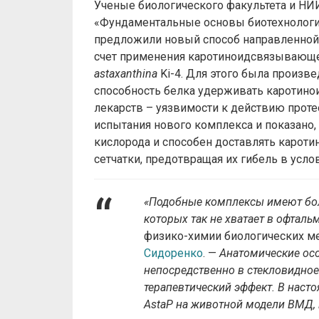
Ученые биологического факультета и Н
«Фундаментальные основы биотехнологии
предложили новый способ направленной 
счет применения каротиноидсвязывающе
astaxanthina
Ki-4. Для этого была произве
способность белка удерживать каротинои
лекарств – уязвимости к действию прот
испытания нового комплекса и показано,
кислорода и способен доставлять кароти
сетчатки, предотвращая их гибель в ус
«Подобные комплексы имеют бол
которых так не хватает в офталь
физико-химии биологических м
Сидоренко
. —
Анатомические ос
непосредственно в стекловидное 
терапевтический эффект. В наст
AstaP на животной модели ВМД, 