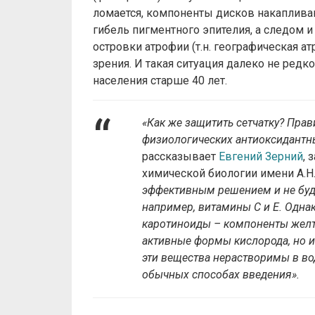
ломается, компоненты дисков накапливаю
гибель пигментного эпителия, а следом 
островки атрофии (т.н. географическая а
зрения. И такая ситуация далеко не ред
населения старше 40 лет.
«Как же защитить сетчатку? Прав
физиологических антиоксидантны
рассказывает
Евгений Зерний
,
химической биологии имени А.Н
эффективным решением и не буде
например, витамины С и Е. Одна
каротиноиды – компоненты желто
активные формы кислорода, но и
эти вещества нерастворимы в во
обычных способах введения».