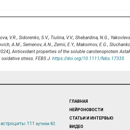
ova, V.R., Sidorenko, S.V., Tiulina, V.V., Shebardina, N.G., Yakovleva
ich, A.M., Semenov, A.N., Zernii, E.Y., Maksimov, E.G., Sluchanko
2024), Antioxidant properties of the soluble carotenoprotein Asta
st oxidative stress. FEBS J.
https://doi.org/10.1111/febs.17335
ГЛАВНАЯ
НЕЙРОНОВОСТИ
СТАТЬИ И ИНТЕРВЬЮ
астроциты
111
аутизм
82
ВИДЕО