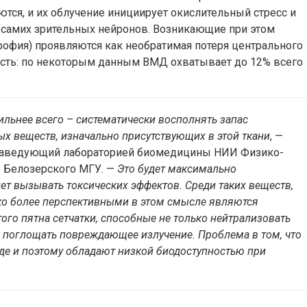
тся, и их облучение инициирует окислительный стресс и
и самих зрительных нейронов. Возникающие при этом
трофия) проявляются как необратимая потеря центрального
кость: по некоторым данным ВМД охватывает до 12% всего
ильнее всего – систематически восполнять запас
х веществ, изначально присутствующих в этой ткани
, —
 заведующий лабораторией биомедицины НИИ Физико-
. Белозерского МГУ. —
Это будет максимально
т вызывать токсических эффектов. Среди таких веществ,
ко более перспективными в этом смысле являются
го пятна сетчатки, способные не только нейтрализовать
 поглощать повреждающее излучение. Проблема в том, что
де и поэтому обладают низкой биодоступностью при