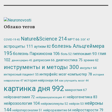
Облако тегов
Nature&Science
214
МРТ
66
ЭЭГ
47
COVID-19
45
болезнь Альцгеймера
астроциты
111
аутизм
82
195
болезнь Паркинсона
106
глия
гиппокамп
93
боль
52
102
депрессия
66
диагностика
75
зрение
62
данио-рерио
45
инструменты и методы
300
инсульт
64
интерфейс мозг-компьютер
78
интересный пациент
55
история
история нейронаук
64
неврологии
47
как улучшить мозг
44
картинка дня
992
микроглия
67
нейрогенетика
83
нейроанатомия
72
нейровизуализация
41
нейроны
нейрозоология
104
нейромолекулы
52
нейрон
53
144
нейростарости
79
нейроразвитие
64
нейроперсоналии
51