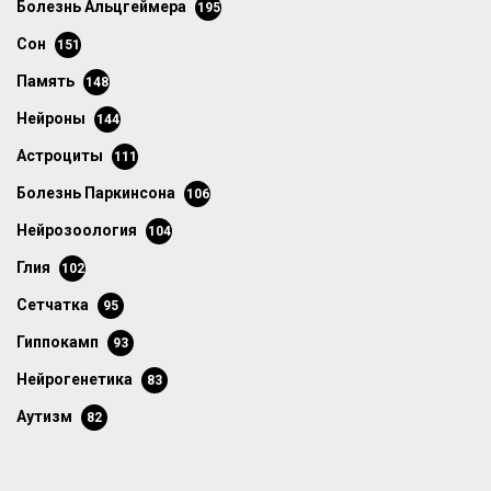
болезнь Альцгеймера
195
сон
151
память
148
нейроны
144
астроциты
111
болезнь Паркинсона
106
нейрозоология
104
глия
102
сетчатка
95
гиппокамп
93
нейрогенетика
83
аутизм
82