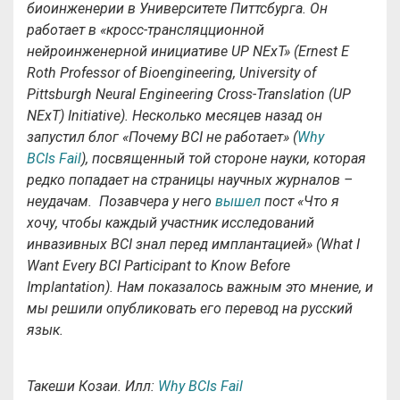
биоинженерии в Университете Питтсбурга. Он
работает в «кросс-трансляцционной
нейроинженерной инициативе UP NExT» (Ernest E
Roth Professor of Bioengineering, University of
Pittsburgh Neural Engineering Cross-Translation (UP
NExT) Initiative). Несколько месяцев назад он
запустил блог «Почему BCI не работает» (
Why
BCIs Fail
), посвященный той стороне науки, которая
редко попадает на страницы научных журналов –
неудачам. Позавчера у него
вышел
пост «Что я
хочу, чтобы каждый участник исследований
инвазивных BCI знал перед имплантацией» (What I
Want Every BCI Participant to Know Before
Implantation). Нам показалось важным это мнение, и
мы решили опубликовать его перевод на русский
язык.
Такеши Козаи. Илл:
Why BCIs Fail