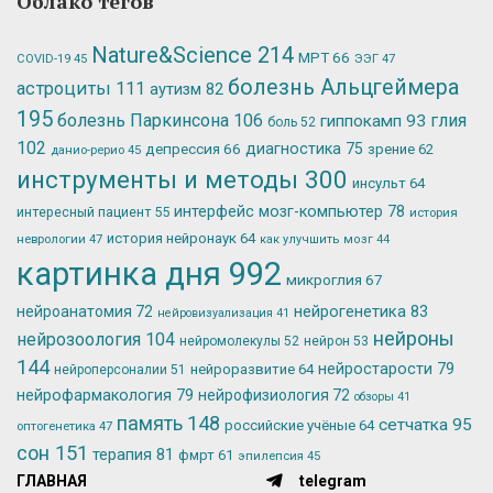
Облако тегов
Nature&Science
214
МРТ
66
ЭЭГ
47
COVID-19
45
болезнь Альцгеймера
астроциты
111
аутизм
82
195
болезнь Паркинсона
106
глия
гиппокамп
93
боль
52
102
депрессия
66
диагностика
75
зрение
62
данио-рерио
45
инструменты и методы
300
инсульт
64
интерфейс мозг-компьютер
78
интересный пациент
55
история
история нейронаук
64
неврологии
47
как улучшить мозг
44
картинка дня
992
микроглия
67
нейрогенетика
83
нейроанатомия
72
нейровизуализация
41
нейроны
нейрозоология
104
нейромолекулы
52
нейрон
53
144
нейростарости
79
нейроразвитие
64
нейроперсоналии
51
нейрофармакология
79
нейрофизиология
72
обзоры
41
память
148
сетчатка
95
российские учёные
64
оптогенетика
47
сон
151
терапия
81
фмрт
61
эпилепсия
45
ГЛАВНАЯ
telegram