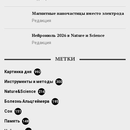
Магнитные наночастицы вместо электрода
Редакция
Нейроиюль 2026 в Nature и Science
Редакция
МЕТКИ
картинка дня
992
инструменты и методы
300
Nature&Science
214
болезнь Альцгеймера
195
сон
151
память
148