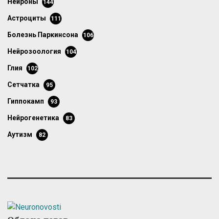
нейроны
144
астроциты
111
болезнь Паркинсона
106
нейрозоология
104
глия
102
сетчатка
95
гиппокамп
93
нейрогенетика
83
аутизм
82