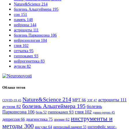
Nature&Science
214
болезнь Альцгеймера
195
сон
151
память
148
нейроны
144
астроциты
111
болезнь Паркинсона
106
нейрозоология
104
глия
102
сетчатка
95
гиппокамп
93
нейрогенетика
83
аутизм
82
Облако тегов
Nature&Science
214
астроциты
111
МРТ
66
COVID-19
45
ЭЭГ
47
болезнь Альцгеймера
195
болезнь
аутизм
82
Паркинсона
106
гиппокамп
93
глия
102
боль
52
данио-рерио
45
инструменты и
диагностика
75
депрессия
66
зрение
62
методы
300
интерфейс мозг-
инсульт
64
интересный пациент
55