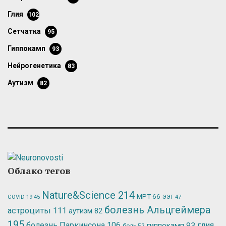
глия
102
сетчатка
95
гиппокамп
93
нейрогенетика
83
аутизм
82
Облако тегов
Nature&Science
214
МРТ
66
ЭЭГ
47
COVID-19
45
болезнь Альцгеймера
астроциты
111
аутизм
82
195
болезнь Паркинсона
106
глия
гиппокамп
93
боль
52