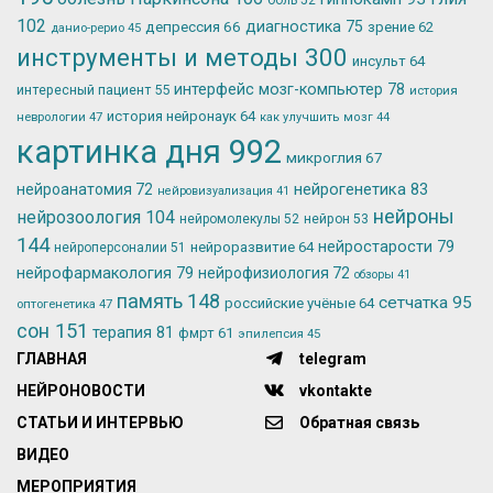
102
депрессия
66
диагностика
75
зрение
62
данио-рерио
45
инструменты и методы
300
инсульт
64
интерфейс мозг-компьютер
78
интересный пациент
55
история
история нейронаук
64
неврологии
47
как улучшить мозг
44
картинка дня
992
микроглия
67
нейрогенетика
83
нейроанатомия
72
нейровизуализация
41
нейроны
нейрозоология
104
нейромолекулы
52
нейрон
53
144
нейростарости
79
нейроразвитие
64
нейроперсоналии
51
нейрофармакология
79
нейрофизиология
72
обзоры
41
память
148
сетчатка
95
российские учёные
64
оптогенетика
47
сон
151
терапия
81
фмрт
61
эпилепсия
45
ГЛАВНАЯ
telegram
НЕЙРОНОВОСТИ
vkontakte
СТАТЬИ И ИНТЕРВЬЮ
Обратная связь
ВИДЕО
МЕРОПРИЯТИЯ