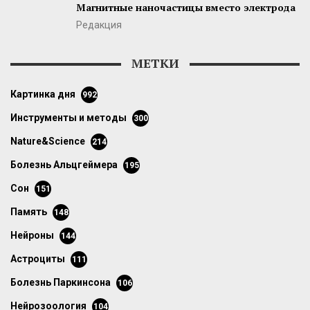
Магнитные наночастицы вместо электрода
Редакция
МЕТКИ
картинка дня
992
инструменты и методы
300
Nature&Science
214
болезнь Альцгеймера
195
сон
151
память
148
нейроны
144
астроциты
111
болезнь Паркинсона
106
нейрозоология
104