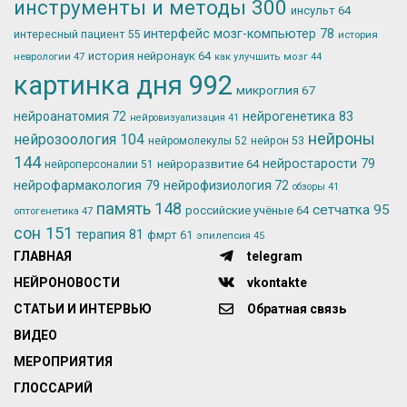
инструменты и методы
300
инсульт
64
интерфейс мозг-компьютер
78
интересный пациент
55
история
история нейронаук
64
неврологии
47
как улучшить мозг
44
картинка дня
992
микроглия
67
нейрогенетика
83
нейроанатомия
72
нейровизуализация
41
нейроны
нейрозоология
104
нейромолекулы
52
нейрон
53
144
нейростарости
79
нейроразвитие
64
нейроперсоналии
51
нейрофармакология
79
нейрофизиология
72
обзоры
41
память
148
сетчатка
95
российские учёные
64
оптогенетика
47
сон
151
терапия
81
фмрт
61
эпилепсия
45
ГЛАВНАЯ
telegram
НЕЙРОНОВОСТИ
vkontakte
СТАТЬИ И ИНТЕРВЬЮ
Обратная связь
ВИДЕО
МЕРОПРИЯТИЯ
ГЛОССАРИЙ