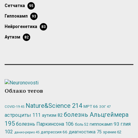
сетчатка
95
гиппокамп
93
нейрогенетика
83
аутизм
82
Облако тегов
Nature&Science
214
МРТ
66
ЭЭГ
47
COVID-19
45
болезнь Альцгеймера
астроциты
111
аутизм
82
195
болезнь Паркинсона
106
глия
гиппокамп
93
боль
52
102
депрессия
66
диагностика
75
зрение
62
данио-рерио
45