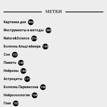
МЕТКИ
картинка дня
992
инструменты и методы
300
Nature&Science
214
болезнь Альцгеймера
195
сон
151
память
148
нейроны
144
астроциты
111
болезнь Паркинсона
106
нейрозоология
104
глия
102