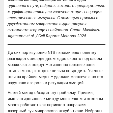
одиночного пути, нейроны которого предварительно
модифицировались для «свечения» при генерации
электрического импульса. С помощью призмы в
двухфотонном микроскопе видно рисунок
активности «горящих» нейронов.
Credit:
Masakazu
Agetsuma
et
al. /
Cell
Reports
Methods 2025
До сих пор изучение NTS напоминало попытку
разглядеть звезды днем: ядро скрыто под слоем
мозжечка, а вокруг – жизненно важные зоны
ствола мозга, которые нельзя повредить. Ученые
шли на крайние меры – удаляли мозжечок, но это
нарушало его роль в регуляции эмоций.
Новый метод обходит эту проблему. Призмы,
имплантированные между мозжечком и стволом
мозга, работают как перископ, направляя
лазерный луч микроскопа вглубь ткани. Нейроны