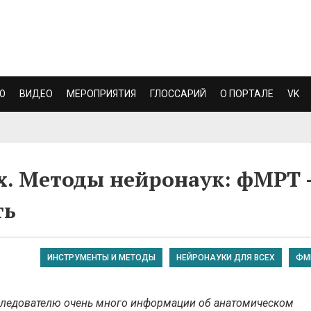
Ю
ВИДЕО
МЕРОПРИЯТИЯ
ГЛОССАРИЙ
О ПОРТАЛЕ
VK
х. Методы нейронаук: фМРТ
ть
ИНСТРУМЕНТЫ И МЕТОДЫ
НЕЙРОНАУКИ ДЛЯ ВСЕХ
ФМ
следователю очень много информации об анатомическом