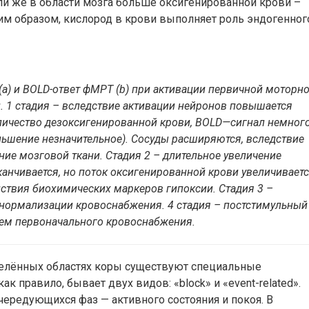
ли же в области мозга больше оксигенированной крови –
им образом, кислород в крови выполняет роль эндогенног
(
а
)
и
BOLD-
ответ
фМРТ
(
b
)
при
активации
первичной
моторн
и
. 1
стадия
–
вследствие
активации
нейронов
повышается
личество
дезоксигенированной
крови
,
BOLD
—
сигнал
немног
ньшение
незначительное
).
Сосуды
расширяются
,
вследствие
ние
мозговой
ткани
.
Стадия
2
–
длительное
увеличение
канчивается
,
но
поток
оксигенированной
крови
увеличивает
йствия
биохимических
маркеров
гипоксии
.
Стадия
3
–
нормализации
кровоснабжения
. 4
стадия
–
постстимульный
ием
первоначального
кровоснабжения.
делённых областях коры существуют специальные
к правило, бывает двух видов: «block» и «event-related».
ередующихся фаз — активного состояния и покоя. В