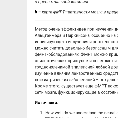
в
прецентральной
извилине
.
b
–
карта
фМРТ
—
активности
мозга
в
прец
Метод очень эффективен при изучении д
Альцгеймера и Паркинсона, особенно на 
ионизирующего излучения и рентгеноконт
можно считать довольно безопасным для
фМРТ-обследованиях. ФМРТ можно прим
эпилептических приступов и позволяет 
трудноизлечимой эпилепсией лобной дол
изучение влияния лекарственных средств
психиатрических заболеваний – это дал
Кроме этого, существует еще фМРТ покоя
сети мозга, функционирующие в состояни
Источники:
How well do we understand the neural o