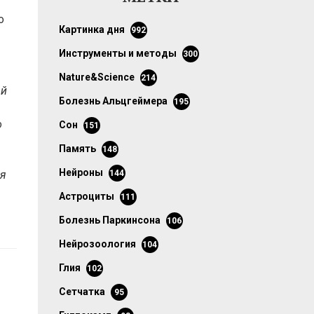
о
картинка дня
992
инструменты и методы
300
Nature&Science
214
ой
болезнь Альцгеймера
195
о
сон
151
память
148
нейроны
ся
144
астроциты
111
болезнь Паркинсона
106
нейрозоология
104
глия
102
сетчатка
95