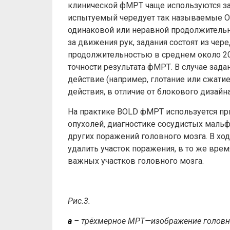
клинической фМРТ чаще используются зад
испытуемый чередует так называемые ON-
одинаковой или неравной продолжительн
за движения рук, задания состоят из че
продолжительностью в среднем около 20
точности результата фМРТ. В случае зада
действие (например, глотание или сжатие
действия, в отличие от блокового дизай
На практике BOLD фМРТ используется пр
опухолей, диагностике сосудистых маль
других поражений головного мозга. В хо
удалить участок поражения, в то же вр
важных участков головного мозга.
Рис.3.
а
–
трёхмерное
МРТ
—
изображение
головн