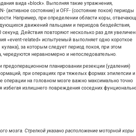
ания вида «block». Выполняя такие упражнения,
 (активное состояние) и OFF- (состояние покоя) периоды
ости. Например, при определении области коры, отвечаю
редующихся движений пальцами и периодов бездействия,
 секунд. Действия повторяют несколько раз для увеличен
ния «event-related» испытуемый выполняет одно короткое
 кулака), за которым следует период покоя, при этом
на, чередуются неравномерно и непоследовательно.
и предоперационном планировании резекции (удаления)
формаций, при операциях при тяжелых формах эпилепсии и
де операции на головном мозге важно максимально точно
емя избегая излишнего повреждения соседних фунциональн
ого
мозга
.
Стрелкой
указано
расположение
моторной
коры