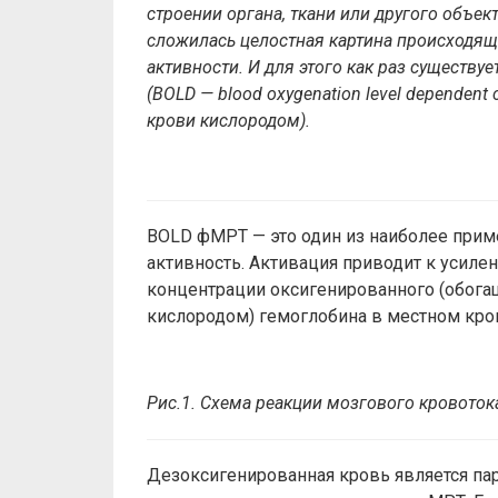
строении органа, ткани или другого объек
сложилась целостная картина происходящ
активности. И для этого как раз существ
(BOLD — blood oxygenation level dependent
крови кислородом).
BOLD фМРТ — это один из наиболее при
активность. Активация приводит к усиле
концентрации оксигенированного (обога
кислородом) гемоглобина в местном кро
Рис.1.
Схема
реакции
мозгового
кровоток
Дезоксигенированная кровь является па