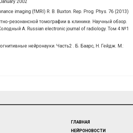
January 2002
onance imaging (fMRI) R. B. Buxton. Rep. Prog. Phys. 76 (2013)
но-резонансной томографии в клинике. Научный обзор.
олодный А. Russian electronic journal of radiology. Том 4 №1
огнитивные нейронауки. Часть2 . Б. Баарс, Н. Гейдж. М.:
ГЛАВНАЯ
НЕЙРОНОВОСТИ