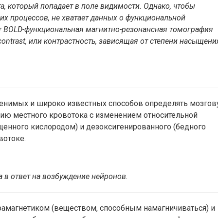
та, который попадает в поле видимости. Однако, чтобы
их процессов, не хватает данных о функциональной
ует BOLD-функциональная магнитно-резонансная томография
 contrast, или контрастность, зависящая от степени насыщени
менимых и широко известных способов определять мозго
нию местного кровотока с изменением относительной
щенного кислородом) и дезоксигенированного (бедного
вотоке.
а
в
ответ
на
возбуждение
нейронов.
рамагнетиком (веществом, способным намагничиваться) и