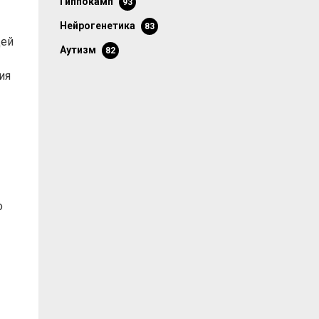
гиппокамп
93
нейрогенетика
83
щей
аутизм
82
ия
о