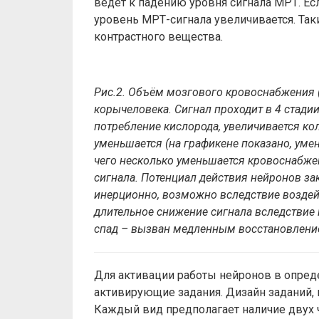
ведет к падению уровня сигнала МРТ. Ес
уровень МРТ-сигнала увеличивается. Так
контрастного вещества.
Рис.2.
Объём
мозгового
кровоснабжения
коры
человека
.
Сигнал
проходит
в
4
стади
потребление
кислорода
,
увеличивается
ко
уменьшается
(
на
графике
не
показано
,
уме
чего
несколько
уменьшается
кровоснабже
сигнала
.
Потенциал
действия
нейронов
за
инерционно
,
возможно
вследствие
возде
длительное
снижение
сигнала
вследствие
спад
–
вызван
медленным
восстановлен
Для активации работы нейронов в опре
активирующие задания. Дизайн заданий, ка
Каждый вид предполагает наличие двух ч