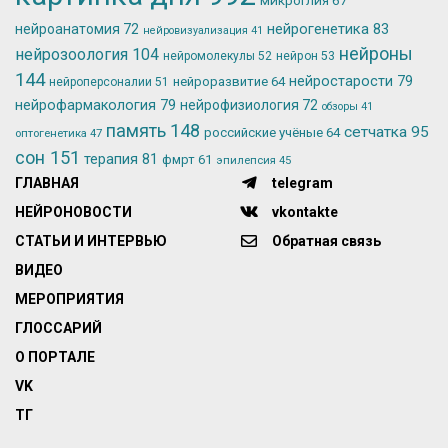
микроглия
67
нейрогенетика
83
нейроанатомия
72
нейровизуализация
41
нейроны
нейрозоология
104
нейромолекулы
52
нейрон
53
144
нейростарости
79
нейроразвитие
64
нейроперсоналии
51
нейрофармакология
79
нейрофизиология
72
обзоры
41
память
148
сетчатка
95
российские учёные
64
оптогенетика
47
сон
151
терапия
81
фмрт
61
эпилепсия
45
ГЛАВНАЯ
telegram
НЕЙРОНОВОСТИ
vkontakte
СТАТЬИ И ИНТЕРВЬЮ
Обратная связь
ВИДЕО
МЕРОПРИЯТИЯ
ГЛОССАРИЙ
О ПОРТАЛЕ
VK
ТГ