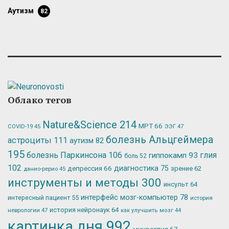
аутизм
82
Облако тегов
Nature&Science
214
МРТ
66
ЭЭГ
47
COVID-19
45
болезнь Альцгеймера
астроциты
111
аутизм
82
195
болезнь Паркинсона
106
глия
гиппокамп
93
боль
52
102
депрессия
66
диагностика
75
зрение
62
данио-рерио
45
инструменты и методы
300
инсульт
64
интерфейс мозг-компьютер
78
интересный пациент
55
история
история нейронаук
64
неврологии
47
как улучшить мозг
44
картинка дня
992