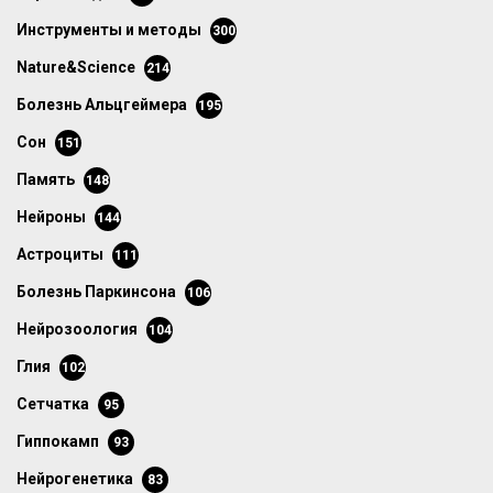
инструменты и методы
300
Nature&Science
214
болезнь Альцгеймера
195
сон
151
память
148
нейроны
144
астроциты
111
болезнь Паркинсона
106
нейрозоология
104
глия
102
сетчатка
95
гиппокамп
93
нейрогенетика
83