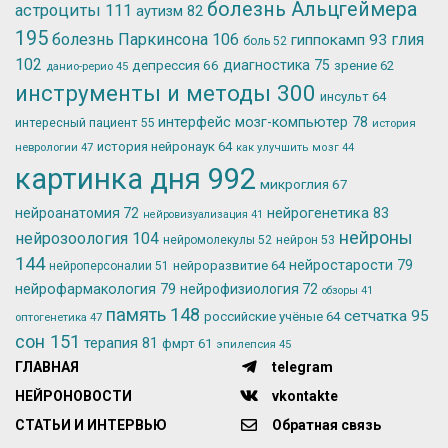
болезнь Альцгеймера
астроциты
111
аутизм
82
195
болезнь Паркинсона
106
глия
гиппокамп
93
боль
52
102
депрессия
66
диагностика
75
зрение
62
данио-рерио
45
инструменты и методы
300
инсульт
64
интерфейс мозг-компьютер
78
интересный пациент
55
история
история нейронаук
64
неврологии
47
как улучшить мозг
44
картинка дня
992
микроглия
67
нейрогенетика
83
нейроанатомия
72
нейровизуализация
41
нейроны
нейрозоология
104
нейромолекулы
52
нейрон
53
144
нейростарости
79
нейроразвитие
64
нейроперсоналии
51
нейрофармакология
79
нейрофизиология
72
обзоры
41
память
148
сетчатка
95
российские учёные
64
оптогенетика
47
сон
151
терапия
81
фмрт
61
эпилепсия
45
ГЛАВНАЯ
telegram
НЕЙРОНОВОСТИ
vkontakte
СТАТЬИ И ИНТЕРВЬЮ
Обратная связь