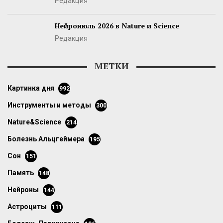
Редакция
Нейроиюль 2026 в Nature и Science
Редакция
МЕТКИ
картинка дня
992
инструменты и методы
300
Nature&Science
214
болезнь Альцгеймера
195
сон
151
память
148
нейроны
144
астроциты
111