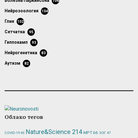
болезнь Паркинсона
106
нейрозоология
104
глия
102
сетчатка
95
гиппокамп
93
нейрогенетика
83
аутизм
82
Облако тегов
Nature&Science
214
МРТ
66
ЭЭГ
47
COVID-19
45