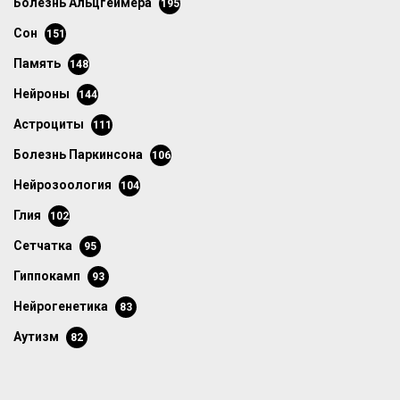
болезнь Альцгеймера
195
сон
151
память
148
нейроны
144
астроциты
111
болезнь Паркинсона
106
нейрозоология
104
глия
102
сетчатка
95
гиппокамп
93
нейрогенетика
83
аутизм
82