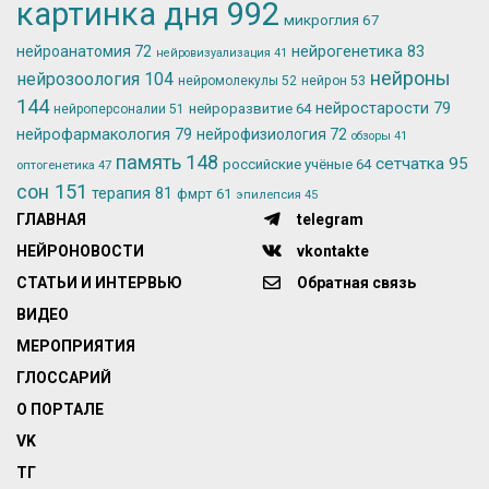
картинка дня
992
микроглия
67
нейрогенетика
83
нейроанатомия
72
нейровизуализация
41
нейроны
нейрозоология
104
нейромолекулы
52
нейрон
53
144
нейростарости
79
нейроразвитие
64
нейроперсоналии
51
нейрофармакология
79
нейрофизиология
72
обзоры
41
память
148
сетчатка
95
российские учёные
64
оптогенетика
47
сон
151
терапия
81
фмрт
61
эпилепсия
45
ГЛАВНАЯ
telegram
НЕЙРОНОВОСТИ
vkontakte
СТАТЬИ И ИНТЕРВЬЮ
Обратная связь
ВИДЕО
МЕРОПРИЯТИЯ
ГЛОССАРИЙ
О ПОРТАЛЕ
VK
ТГ