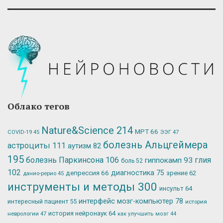
Облако тегов
Nature&Science
214
МРТ
66
ЭЭГ
47
COVID-19
45
болезнь Альцгеймера
астроциты
111
аутизм
82
195
болезнь Паркинсона
106
глия
гиппокамп
93
боль
52
102
депрессия
66
диагностика
75
зрение
62
данио-рерио
45
инструменты и методы
300
инсульт
64
интерфейс мозг-компьютер
78
интересный пациент
55
история
история нейронаук
64
неврологии
47
как улучшить мозг
44