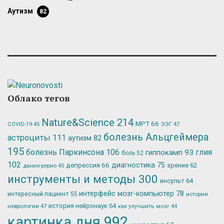
аутизм
82
Облако тегов
Nature&Science
214
МРТ
66
ЭЭГ
47
COVID-19
45
болезнь Альцгеймера
астроциты
111
аутизм
82
195
болезнь Паркинсона
106
глия
гиппокамп
93
боль
52
102
депрессия
66
диагностика
75
зрение
62
данио-рерио
45
инструменты и методы
300
инсульт
64
интерфейс мозг-компьютер
78
интересный пациент
55
история
история нейронаук
64
неврологии
47
как улучшить мозг
44
картинка дня
992