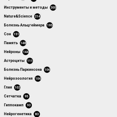
инструменты и методы
300
Nature&Science
214
болезнь Альцгеймера
195
сон
151
память
148
нейроны
144
астроциты
111
болезнь Паркинсона
106
нейрозоология
104
глия
102
сетчатка
95
гиппокамп
93
нейрогенетика
83