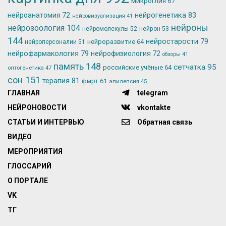
микроглия
67
нейрогенетика
83
нейроанатомия
72
нейровизуализация
41
нейроны
нейрозоология
104
нейромолекулы
52
нейрон
53
144
нейростарости
79
нейроразвитие
64
нейроперсоналии
51
нейрофармакология
79
нейрофизиология
72
обзоры
41
память
148
сетчатка
95
российские учёные
64
оптогенетика
47
сон
151
терапия
81
фмрт
61
эпилепсия
45
ГЛАВНАЯ
telegram
НЕЙРОНОВОСТИ
vkontakte
СТАТЬИ И ИНТЕРВЬЮ
Обратная связь
ВИДЕО
МЕРОПРИЯТИЯ
ГЛОССАРИЙ
О ПОРТАЛЕ
VK
ТГ