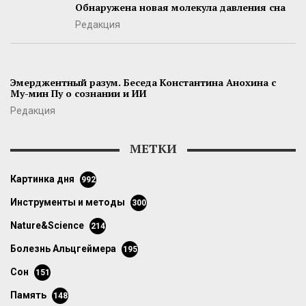
Обнаружена новая молекула давления сна
Редакция
Эмерджентный разум. Беседа Константина Анохина с
Му-мин Пу о сознании и ИИ
Редакция
МЕТКИ
картинка дня
992
инструменты и методы
300
Nature&Science
214
болезнь Альцгеймера
195
сон
151
память
148