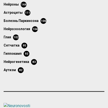
нейроны
144
астроциты
111
болезнь Паркинсона
106
нейрозоология
104
глия
102
сетчатка
95
гиппокамп
93
нейрогенетика
83
аутизм
82