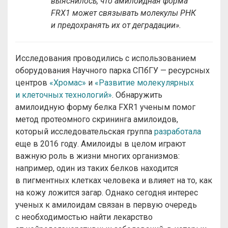
выяснилось, что амилоидная форма
FRX1 может связывать молекулы РНК
и предохранять их от деградации».
Исследования проводились с использованием
оборудования Научного парка СПбГУ — ресурсных
центров
«Хромас»
и
«Развитие молекулярных
и клеточных технологий»
. Обнаружить
амилоидную форму белка FXR1 ученым помог
метод протеомного скрининга амилоидов,
который исследовательская группа
разработала
еще в 2016 году. Амилоиды в целом играют
важную роль в жизни многих организмов:
например, один из таких белков находится
в пигментных клетках человека и влияет на то, как
на кожу ложится загар. Однако сегодня интерес
ученых к амилоидам связан в первую очередь
с необходимостью найти лекарство