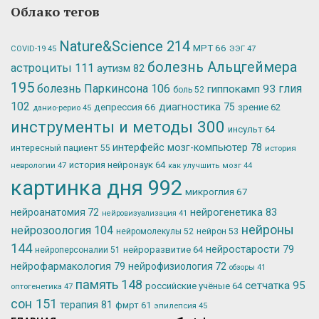
Облако тегов
Nature&Science
214
МРТ
66
ЭЭГ
47
COVID-19
45
болезнь Альцгеймера
астроциты
111
аутизм
82
195
болезнь Паркинсона
106
глия
гиппокамп
93
боль
52
102
депрессия
66
диагностика
75
зрение
62
данио-рерио
45
инструменты и методы
300
инсульт
64
интерфейс мозг-компьютер
78
интересный пациент
55
история
история нейронаук
64
неврологии
47
как улучшить мозг
44
картинка дня
992
микроглия
67
нейрогенетика
83
нейроанатомия
72
нейровизуализация
41
нейроны
нейрозоология
104
нейромолекулы
52
нейрон
53
144
нейростарости
79
нейроразвитие
64
нейроперсоналии
51
нейрофармакология
79
нейрофизиология
72
обзоры
41
память
148
сетчатка
95
российские учёные
64
оптогенетика
47
сон
151
терапия
81
фмрт
61
эпилепсия
45