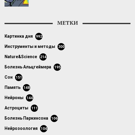
МЕТКИ
картинка дня
992
инструменты и методы
300
Nature&Science
214
болезнь Альцгеймера
195
сон
151
память
148
нейроны
144
астроциты
111
болезнь Паркинсона
106
нейрозоология
104