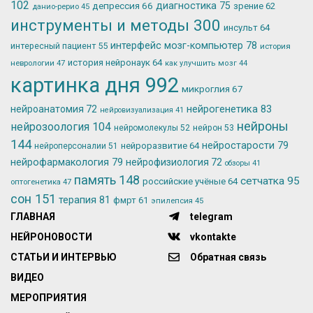
102
депрессия
66
диагностика
75
зрение
62
данио-рерио
45
инструменты и методы
300
инсульт
64
интерфейс мозг-компьютер
78
интересный пациент
55
история
история нейронаук
64
неврологии
47
как улучшить мозг
44
картинка дня
992
микроглия
67
нейрогенетика
83
нейроанатомия
72
нейровизуализация
41
нейроны
нейрозоология
104
нейромолекулы
52
нейрон
53
144
нейростарости
79
нейроразвитие
64
нейроперсоналии
51
нейрофармакология
79
нейрофизиология
72
обзоры
41
память
148
сетчатка
95
российские учёные
64
оптогенетика
47
сон
151
терапия
81
фмрт
61
эпилепсия
45
ГЛАВНАЯ
telegram
НЕЙРОНОВОСТИ
vkontakte
СТАТЬИ И ИНТЕРВЬЮ
Обратная связь
ВИДЕО
МЕРОПРИЯТИЯ