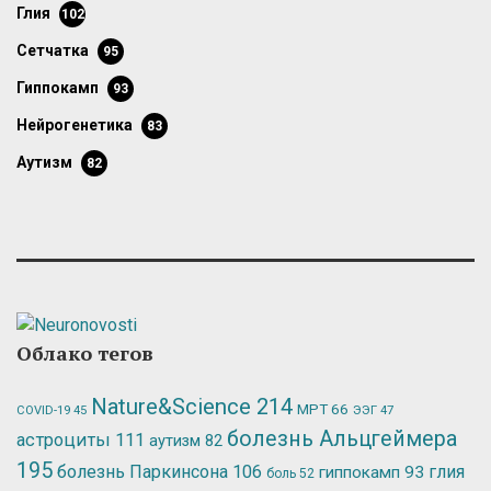
глия
102
сетчатка
95
гиппокамп
93
нейрогенетика
83
аутизм
82
Облако тегов
Nature&Science
214
МРТ
66
ЭЭГ
47
COVID-19
45
болезнь Альцгеймера
астроциты
111
аутизм
82
195
болезнь Паркинсона
106
глия
гиппокамп
93
боль
52