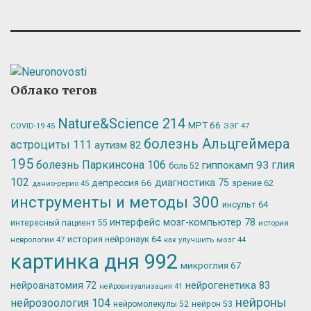
Облако тегов
Nature&Science
214
МРТ
66
ЭЭГ
47
COVID-19
45
болезнь Альцгеймера
астроциты
111
аутизм
82
195
болезнь Паркинсона
106
глия
гиппокамп
93
боль
52
102
депрессия
66
диагностика
75
зрение
62
данио-рерио
45
инструменты и методы
300
инсульт
64
интерфейс мозг-компьютер
78
интересный пациент
55
история
история нейронаук
64
неврологии
47
как улучшить мозг
44
картинка дня
992
микроглия
67
нейрогенетика
83
нейроанатомия
72
нейровизуализация
41
нейроны
нейрозоология
104
нейромолекулы
52
нейрон
53