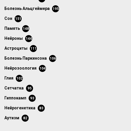
болезнь Альцгеймера
195
сон
151
память
148
нейроны
144
астроциты
111
болезнь Паркинсона
106
нейрозоология
104
глия
102
сетчатка
95
гиппокамп
93
нейрогенетика
83
аутизм
82