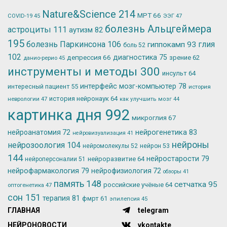
Nature&Science
214
МРТ
66
ЭЭГ
47
COVID-19
45
болезнь Альцгеймера
астроциты
111
аутизм
82
195
болезнь Паркинсона
106
глия
гиппокамп
93
боль
52
102
депрессия
66
диагностика
75
зрение
62
данио-рерио
45
инструменты и методы
300
инсульт
64
интерфейс мозг-компьютер
78
интересный пациент
55
история
история нейронаук
64
неврологии
47
как улучшить мозг
44
картинка дня
992
микроглия
67
нейрогенетика
83
нейроанатомия
72
нейровизуализация
41
нейроны
нейрозоология
104
нейромолекулы
52
нейрон
53
144
нейростарости
79
нейроразвитие
64
нейроперсоналии
51
нейрофармакология
79
нейрофизиология
72
обзоры
41
память
148
сетчатка
95
российские учёные
64
оптогенетика
47
сон
151
терапия
81
фмрт
61
эпилепсия
45
ГЛАВНАЯ
telegram
НЕЙРОНОВОСТИ
vkontakte