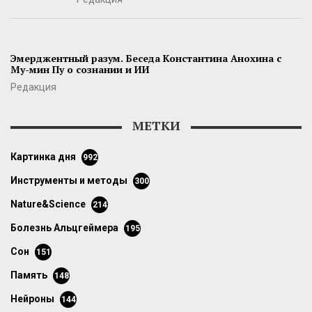
Эмерджентный разум. Беседа Константина Анохина с
Му-мин Пу о сознании и ИИ
Редакция
МЕТКИ
картинка дня
992
инструменты и методы
300
Nature&Science
214
болезнь Альцгеймера
195
сон
151
память
148
нейроны
144