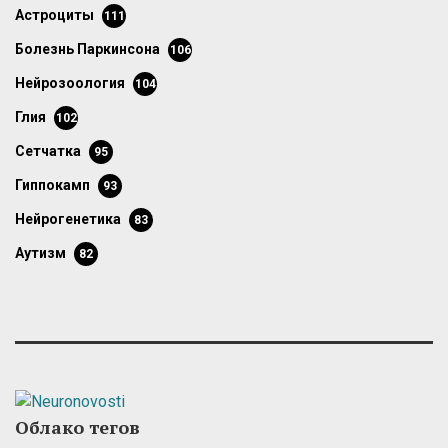
астроциты
111
болезнь Паркинсона
106
нейрозоология
104
глия
102
сетчатка
95
гиппокамп
93
нейрогенетика
83
аутизм
82
Облако тегов