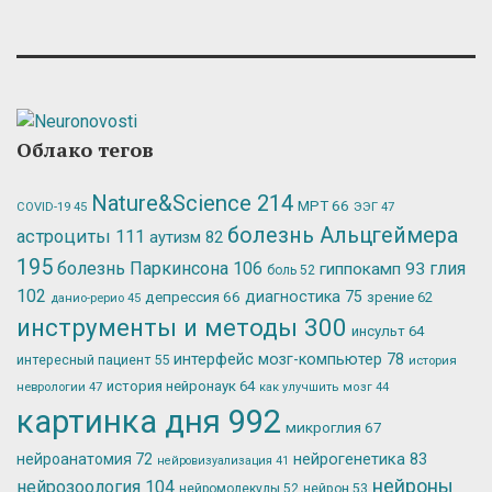
Облако тегов
Nature&Science
214
МРТ
66
ЭЭГ
47
COVID-19
45
болезнь Альцгеймера
астроциты
111
аутизм
82
195
болезнь Паркинсона
106
глия
гиппокамп
93
боль
52
102
депрессия
66
диагностика
75
зрение
62
данио-рерио
45
инструменты и методы
300
инсульт
64
интерфейс мозг-компьютер
78
интересный пациент
55
история
история нейронаук
64
неврологии
47
как улучшить мозг
44
картинка дня
992
микроглия
67
нейрогенетика
83
нейроанатомия
72
нейровизуализация
41
нейроны
нейрозоология
104
нейромолекулы
52
нейрон
53