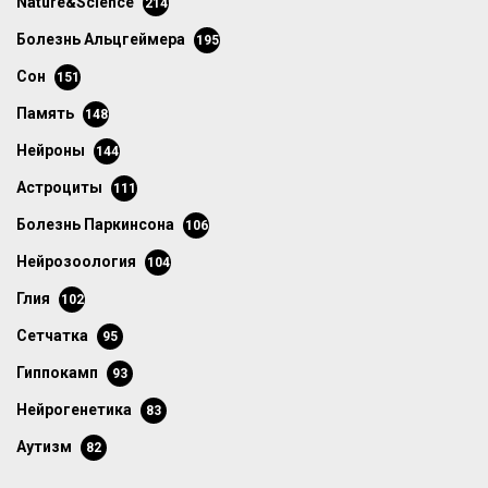
Nature&Science
214
болезнь Альцгеймера
195
сон
151
память
148
нейроны
144
астроциты
111
болезнь Паркинсона
106
нейрозоология
104
глия
102
сетчатка
95
гиппокамп
93
нейрогенетика
83
аутизм
82