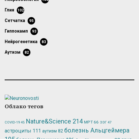
глия
102
сетчатка
95
гиппокамп
93
нейрогенетика
83
аутизм
82
Облако тегов
Nature&Science
214
МРТ
66
ЭЭГ
47
COVID-19
45
болезнь Альцгеймера
астроциты
111
аутизм
82