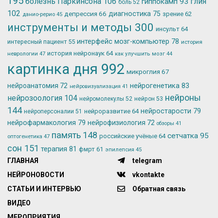
195
болезнь Паркинсона
106
глия
гиппокамп
93
боль
52
102
депрессия
66
диагностика
75
зрение
62
данио-рерио
45
инструменты и методы
300
инсульт
64
интерфейс мозг-компьютер
78
интересный пациент
55
история
история нейронаук
64
неврологии
47
как улучшить мозг
44
картинка дня
992
микроглия
67
нейрогенетика
83
нейроанатомия
72
нейровизуализация
41
нейроны
нейрозоология
104
нейромолекулы
52
нейрон
53
144
нейростарости
79
нейроразвитие
64
нейроперсоналии
51
нейрофармакология
79
нейрофизиология
72
обзоры
41
память
148
сетчатка
95
российские учёные
64
оптогенетика
47
сон
151
терапия
81
фмрт
61
эпилепсия
45
ГЛАВНАЯ
telegram
НЕЙРОНОВОСТИ
vkontakte
СТАТЬИ И ИНТЕРВЬЮ
Обратная связь
ВИДЕО
МЕРОПРИЯТИЯ