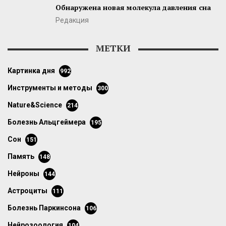
Обнаружена новая молекула давления сна
Редакция
МЕТКИ
картинка дня
992
инструменты и методы
300
Nature&Science
214
болезнь Альцгеймера
195
сон
151
память
148
нейроны
144
астроциты
111
болезнь Паркинсона
106
нейрозоология
104