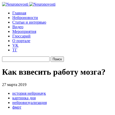
Главная
Нейроновости
Статьи и интервью
Видео
Мероприятия
Глоссарий
О портале
VK
ТГ
Найти:
Как взвесить работу мозга?
27 марта 2019
история нейронаук
картинка дня
нейровизуализация
фмрт