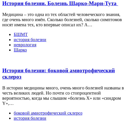
История болезни. Болезнь Шарко-Мари-Тута
Медицина – это одна из тех областей человеческого знания,
где очень много имён. Сколько болезней, сколько симптомов
носят имена тех, кто впервые описал их? А…
БШМТ
история болезни
неврология
Шарко
История болезни: боковой амиотрофический
склероз
В истории медицины много, очень много болезней названы в
честь великих людей. Но почти со стопроцентной
вероятностью, когда мы слышим «болезнь Х» или «синдром
Y»,…
боковой амиотрофический склероз
история болезни