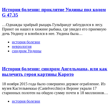
История болезни: проклятие Ундины под кодом
G 47.35
…Однажды храбрый рыцарь Гульбрандт заблудился в лесу.
Приют он нашел в хижине рыбака, где увидел его приемную
дочь Ундину и влюбился в нее. Ундина была…
история болезни
неврология
синдром Ундины
История болезни: синдром Ангельмана, или как
вылечить героя картины Карото
18 ноября 2015 года было совершено дерзкое ограбление. Из
музея Кастельвеккьо (Castelvecchio) в Вероне украли 17
старинных полотен на общую сумму почти в 18 миллионов…
история болезни