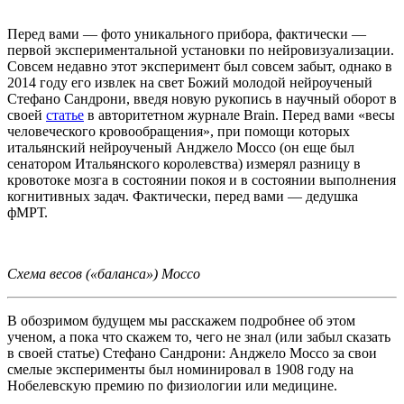
Перед вами — фото уникального прибора, фактически —
первой экспериментальной установки по нейровизуализации.
Совсем недавно этот эксперимент был совсем забыт, однако в
2014 году его извлек на свет Божий молодой нейроученый
Стефано Сандрони, введя новую рукопись в научный оборот в
своей
статье
в авторитетном журнале Brain. Перед вами «весы
человеческого кровообращения», при помощи которых
итальянский нейроученый Анджело Моссо (он еще был
сенатором Итальянского королевства) измерял разницу в
кровотоке мозга в состоянии покоя и в состоянии выполнения
когнитивных задач. Фактически, перед вами — дедушка
фМРТ.
Схема весов («баланса») Моссо
В обозримом будущем мы расскажем подробнее об этом
ученом, а пока что скажем то, чего не знал (или забыл сказать
в своей статье) Стефано Сандрони: Анджело Моссо за свои
смелые эксперименты был номинировал в 1908 году на
Нобелевскую премию по физиологии или медицине.