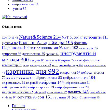
нейрогенетика
83
аутизм
82
Облако тегов
Nature&Science
214
астроциты
111
МРТ
66
COVID-19
45
ЭЭГ
47
болезнь Альцгеймера
195
болезнь
аутизм
82
Паркинсона
106
гиппокамп
93
глия
102
боль
52
данио-рерио
45
инструменты и
диагностика
75
депрессия
66
зрение
62
методы
300
интерфейс мозг-
инсульт
64
интересный пациент
55
компьютер
78
история нейронаук
64
история неврологии
47
как улучшить мозг
картинка дня
992
микроглия
67
нейроанатомия
44
нейрозоология
104
нейрогенетика
83
72
нейровизуализация
41
нейроны
144
нейромолекулы
52
нейрон
53
нейроперсоналии
51
нейростарости
79
нейрофармакология
79
нейроразвитие
64
память
148
нейрофизиология
72
российские
оптогенетика
47
обзоры
41
сон
151
сетчатка
95
терапия
81
учёные
64
фмрт
61
эпилепсия
45
Главная