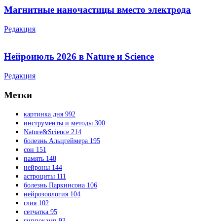
Магнитные наночастицы вместо электрода
Редакция
Нейроиюль 2026 в Nature и Science
Редакция
Метки
картинка дня
992
инструменты и методы
300
Nature&Science
214
болезнь Альцгеймера
195
сон
151
память
148
нейроны
144
астроциты
111
болезнь Паркинсона
106
нейрозоология
104
глия
102
сетчатка
95
гиппокамп
93