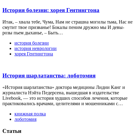
История болезни: хорея Гентингтона
Итак, – хвала тебе, Чума, Нам не страшна могилы тьма, Нас не
смутит твое призванье! Бокалы пеним дружно мы И девы-
розы пьем дыханье, – Быть…
история болезни
история неврологии
хорея Гентингтона
История шарлатанства: лоботомия
«История шарлатанства» доктора медицины Лидии Канг и
журналиста Нэйта Педерсена, вышедшая в издательстве
Livebook, — это история худших способов лечения, которые
практиковались врачами, целителями и мошенниками с…
книжная полка
лоботомия
Статьи