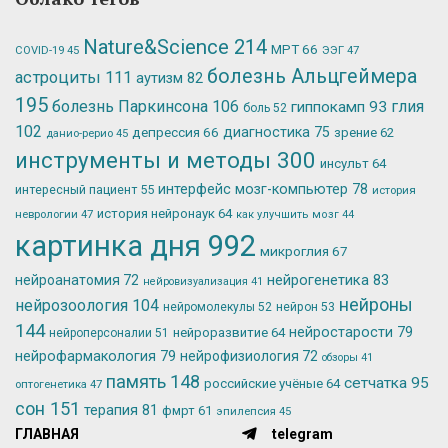
Nature&Science
214
МРТ
66
ЭЭГ
47
COVID-19
45
болезнь Альцгеймера
астроциты
111
аутизм
82
195
болезнь Паркинсона
106
глия
гиппокамп
93
боль
52
102
депрессия
66
диагностика
75
зрение
62
данио-рерио
45
инструменты и методы
300
инсульт
64
интерфейс мозг-компьютер
78
интересный пациент
55
история
история нейронаук
64
неврологии
47
как улучшить мозг
44
картинка дня
992
микроглия
67
нейрогенетика
83
нейроанатомия
72
нейровизуализация
41
нейроны
нейрозоология
104
нейромолекулы
52
нейрон
53
144
нейростарости
79
нейроразвитие
64
нейроперсоналии
51
нейрофармакология
79
нейрофизиология
72
обзоры
41
память
148
сетчатка
95
российские учёные
64
оптогенетика
47
сон
151
терапия
81
фмрт
61
эпилепсия
45
ГЛАВНАЯ
telegram