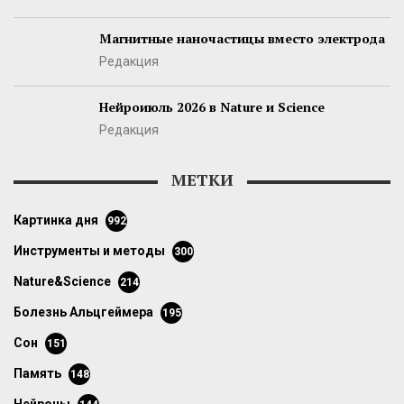
Магнитные наночастицы вместо электрода
Редакция
Нейроиюль 2026 в Nature и Science
Редакция
МЕТКИ
картинка дня
992
инструменты и методы
300
Nature&Science
214
болезнь Альцгеймера
195
сон
151
память
148