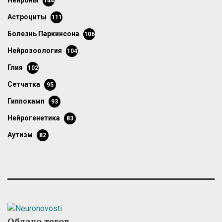
нейроны
144
астроциты
111
болезнь Паркинсона
106
нейрозоология
104
глия
102
сетчатка
95
гиппокамп
93
нейрогенетика
83
аутизм
82
Облако тегов