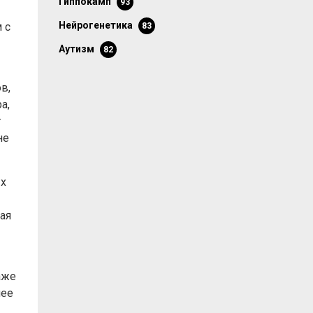
гиппокамп
93
нейрогенетика
 с
83
аутизм
82
в,
а,
т
не
ых
ая
аже
лее