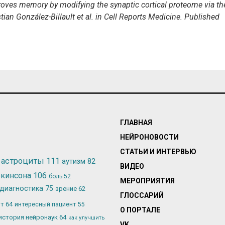
mproves memory by modifying the synaptic cortical proteome via th
ian González-Billault et al. in Cell Reports Medicine. Published
ГЛАВНАЯ
НЕЙРОНОВОСТИ
СТАТЬИ И ИНТЕРВЬЮ
астроциты
111
аутизм
82
ВИДЕО
ркинсона
106
боль
52
МЕРОПРИЯТИЯ
диагностика
75
зрение
62
ГЛОССАРИЙ
ьт
64
интересный пациент
55
О ПОРТАЛЕ
история нейронаук
64
как улучшить
VK