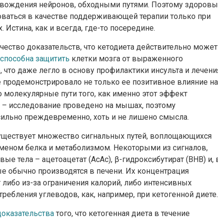
овождения нейронов, обходными путями. Поэтому здоров
оваться в качестве поддерживающей терапии только при
 Истина, как и всегда, где-то посередине.
ество доказательств, что кетодиета действительно может
способна защитить
клетки мозга от выраженного
что даже легло в основу профилактики инсульта и лечени
 продемонстрировало не только ее позитивное влияние на
о молекулярные пути того, как именно этот эффект
ся – исследование проведено на мышах, поэтому
сильно преждевременно, хоть и не лишено смысла.
 существует множество сигнальных путей, воплощающихся
меном белка и метаболизмом. Некоторыми из сигналов,
вые тела – ацетоацетат (AcAc), β-гидроксибутират (BHB) и, 
ые обычно производятся в печени. Их концентрация
 либо из-за ограничения калорий, либо интенсивных
ребления углеводов, как, например, при кетогенной диете.
оказательства
того, что кетогенная диета в течение