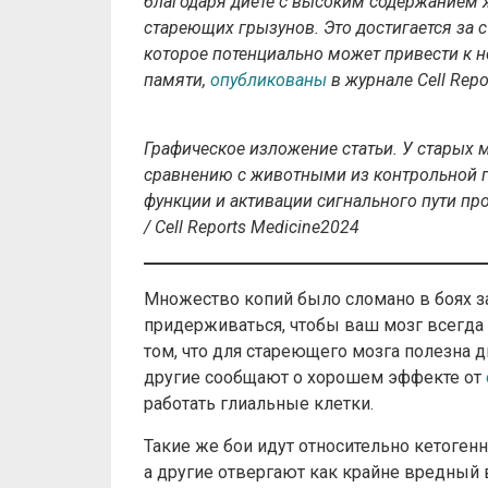
благодаря диете с высоким содержанием 
стареющих грызунов. Это достигается за 
которое потенциально может привести к 
памяти,
опубликованы
в журнале Cell Repo
Графическое изложение статьи. У старых 
сравнению с животными из контрольной гр
функции и активации сигнального пути пр
/
Cell
Reports
Medicine
2024
Множество копий было сломано в боях з
придерживаться, чтобы ваш мозг всегда 
том, что для стареющего мозга полезна д
другие сообщают о хорошем эффекте от
работать глиальные клетки.
Такие же бои идут относительно кетоген
а другие отвергают как крайне вредный 