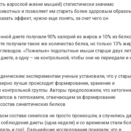
ть взрослой жизни мышей) статистически значимо
ивотных и позволяет им стареть более здоровым образом
зать эффект, нужно еще понять, за счет чего он
ной диете получали 90% калорий из жиров и 10% из белко
те получали такое же количество белка, но только 13% жир
т углеводов. «Пожилые» подопытные мыши старше двух ле
иете, а одну – на контрольной, чтобы они не переедали и 
денческим экспериментам ученые установили, что у стар
ерно лучше происходит формирование, хранение и
из контрольной группы. Авторы предположили, что кетогенн
инапсов в гиппокампе, отвечающем за формирование
 состав синаптических белков
вом составе синапсов не просто произошли, а случились д
 соблюдения диеты (одна неделя) и со временем стали бо
ель и год). Дальнейшие исследования показали, что в