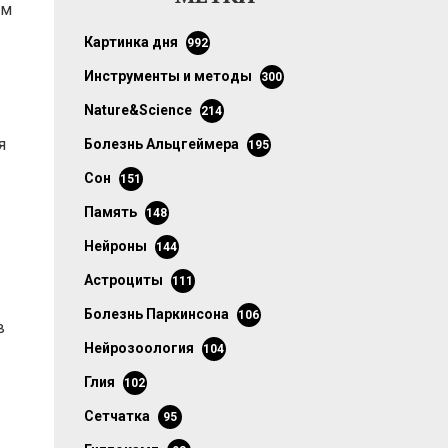
ым
картинка дня
992
инструменты и методы
300
Nature&Science
214
я
болезнь Альцгеймера
195
сон
151
память
148
нейроны
144
астроциты
111
болезнь Паркинсона
106
в
нейрозоология
104
глия
102
сетчатка
95