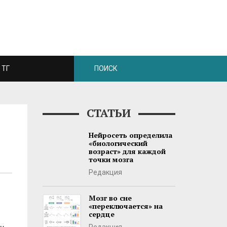
ТГ
СТАТЬИ
Нейросеть определила
«биологический
возраст» для каждой
точки мозга
Редакция
Мозг во сне
«переключается» на
сердце