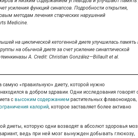
жиров и низким содержанием углеводов и улучшают память 
счет усиления функций синапсов. Подробности открытия,
новым методам лечения старческих нарушений
rts Medicine.
мышей на циклической кетогенной диете улучшилась память 
уппы на обычной диете за счет усиление синаптической
отеинкиназы А.
Credit
:
Christian
Gonz
á
lez
—
Billault
et
al
.
а самую «правильную» диету, которой нужно
находился в добром здравии. Одни исследования говорят 
иета с
высоким содержанием
растительных флавоноидов,
ограничения калорий
, которое заставляет более активно
ной диеты, которую одни возводят в абсолют здоровья моз
вариант, ведь при ней мозг вынужден добывать глюкозу,