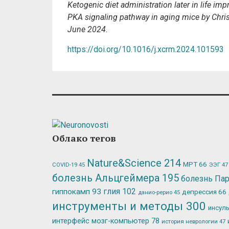
Ketogenic diet administration later in life i
PKA signaling pathway in aging mice by Christ
June 2024.
https://doi.org/10.1016/j.xcrm.2024.101593
Облако тегов
Nature&Science
214
МРТ
66
ЭЭГ
47
COVID-19
45
болезнь Альцгеймера
195
болезнь Па
глия
102
гиппокамп
93
депрессия
66
данио-рерио
45
инструменты и методы
300
инсул
интерфейс мозг-компьютер
78
история неврологии
47