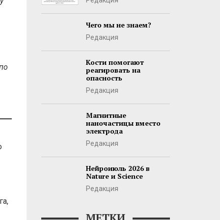
у
Редакция
Чего мы не знаем?
Редакция
Кости помогают
по
реагировать на
опасность
Редакция
Магнитные
наночастицы вместо
электрода
Редакция
о
Нейроиюль 2026 в
Nature и Science
Редакция
га,
МЕТКИ