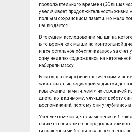
продолжительного времени (бОльшая час
увеличивает продолжительность жизни ж
полным сохранением памяти. Но мало пока
наблюдается.
В текущем исследовании мыши на кетоген
в то время как мыши на контрольной дие
и все остальное обеспечивалось за сче
одну неделю содержались на кетогенной д
набирали массу.
Благодаря нейрофизиологическим и пове
животных с чередующейся диетой достов
извлечение памяти, чем у их сородичей 
диета, по-видимому, улучшает работу с
воспоминаний, поэтому они углубились в
Ученые отметили, что изменения в белко
после относительно непродолжительного
выраженными (проверка через шесть нед