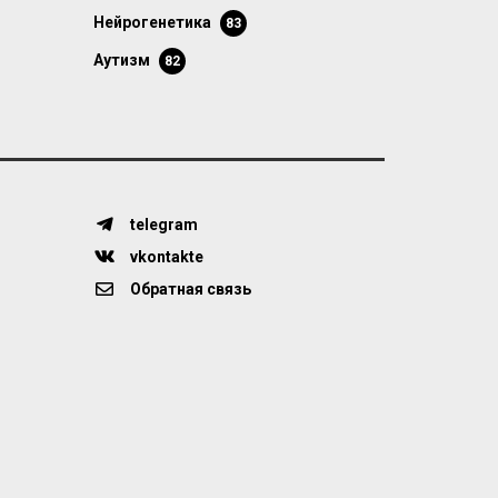
нейрогенетика
83
аутизм
82
telegram
vkontakte
Обратная связь