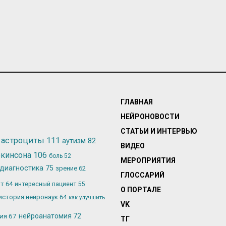
ГЛАВНАЯ
НЕЙРОНОВОСТИ
СТАТЬИ И ИНТЕРВЬЮ
астроциты
111
аутизм
82
ВИДЕО
ркинсона
106
боль
52
МЕРОПРИЯТИЯ
диагностика
75
зрение
62
ГЛОССАРИЙ
ьт
64
интересный пациент
55
О ПОРТАЛЕ
история нейронаук
64
как улучшить
VK
лия
67
нейроанатомия
72
ТГ