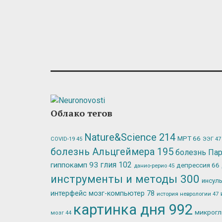
Облако тегов
Nature&Science
214
МРТ
66
ЭЭГ
47
COVID-19
45
болезнь Альцгеймера
195
болезнь Па
глия
102
гиппокамп
93
депрессия
66
данио-рерио
45
инструменты и методы
300
инсул
интерфейс мозг-компьютер
78
история неврологии
47
картинка дня
992
микрог
мозг
44