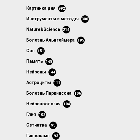
картинка дня
992
инструменты и методы
300
Nature&Science
214
болезнь Альцгеймера
195
сон
151
память
148
нейроны
144
астроциты
111
болезнь Паркинсона
106
нейрозоология
104
глия
102
сетчатка
95
гиппокамп
93