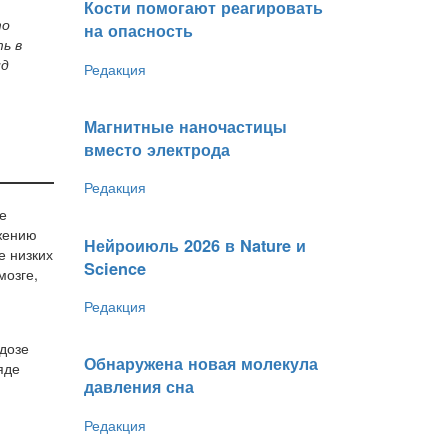
Кости помогают реагировать
то
на опасность
ь в
ид
Редакция
Магнитные наночастицы
вместо электрода
Редакция
е
ижению
Нейроиюль 2026 в Nature и
е низких
Science
мозге,
Редакция
 дозе
Обнаружена новая молекула
яде
давления сна
Редакция