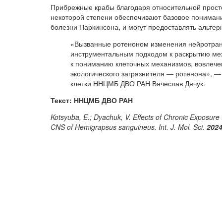
Прибрежные крабы благодаря относительной прост
некоторой степени обеспечивают базовое понимани
болезни Паркинсона, и могут предоставлять альте
«Вызванные ротеноном изменения нейротранс
инструментальным подходом к раскрытию мех
к пониманию клеточных механизмов, вовлече
экологического загрязнителя — ротенона», 
клетки ННЦМБ ДВО РАН Вячеслав Дячук.
Текст: ННЦМБ ДВО РАН
Kotsyuba, E.; Dyachuk, V. Effects of Chronic Exposur
CNS of Hemigrapsus sanguineus. Int. J. Mol. Sci.
202