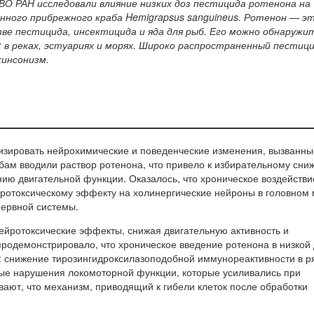
ВО РАН исследовали влияние низких доз пестицида ротенона на
ного прибрежного краба Hemigrapsus sanguineus. Ротенон — э
ве пестицида, инсектицида и яда для рыб. Его можно обнаружит
: в реках, эстуариях и морях. Широко распространенный пестиц
инсонизм.
изировать нейрохимические и поведенческие изменения, вызванны
бам вводили раствор ротенона, что привело к избирательному сн
ию двигательной функции. Оказалось, что хроническое воздействи
йротоксическому эффекту на холинергические нейроны в головном 
нервной системы.
нейротоксические эффекты, снижая двигательную активность и
продемонстрировало, что хроническое введение ротенона в низкой
 снижение тирозингидроксилазоподобной иммунореактивности в р
ные нарушения локомоторной функции, которые усиливались при
ают, что механизм, приводящий к гибели клеток после обработки