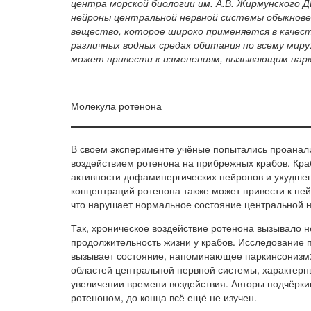
центра морской биологии им. А.В. Жирмунского Д
нейроны центральной нервной системы обыкновен
вещество, которое широко применяется в качест
различных водных средах обитания по всему миру
может привести к изменениям, вызывающим парк
Молекула ротенона
В своем эксперименте учёные попытались проанал
воздействием ротенона на прибрежных крабов. Кра
активности дофаминергических нейронов и ухудшен
концентраций ротенона также может привести к не
что нарушает нормальное состояние центральной 
Так, хроническое воздействие ротенона вызывало 
продолжительность жизни у крабов. Исследование 
вызывает состояние, напоминающее паркинсонизм:
областей центральной нервной системы, характер
увеличении времени воздействия. Авторы подчёркив
ротеноном, до конца всё ещё не изучен.