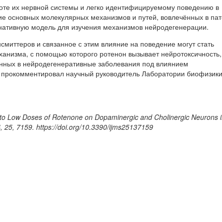
оте их нервной системы и легко идентифицируемому поведению в
е основных молекулярных механизмов и путей, вовлечённых в пат
рнативную модель для изучения механизмов нейродегенерации.
миттеров и связанное с этим влияние на поведение могут стать
анизма, с помощью которого ротенон вызывает нейротоксичность,
нных в нейродегенеративные заболевания под влиянием
— прокомментировал научный руководитель Лаборатории биофизик
e to Low Doses of Rotenone on Dopaminergic and Cholinergic Neurons i
4
, 25, 7159. https://doi.org/10.3390/ijms25137159