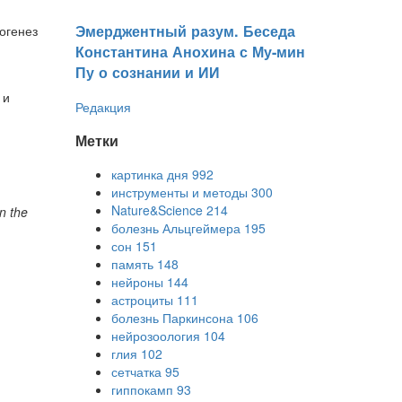
Эмерджентный разум. Беседа
огенез
Константина Анохина с Му-мин
Пу о сознании и ИИ
 и
Редакция
и
Метки
картинка дня
992
инструменты и методы
300
Nature&Science
214
n the
болезнь Альцгеймера
195
сон
151
память
148
нейроны
144
астроциты
111
болезнь Паркинсона
106
нейрозоология
104
глия
102
сетчатка
95
гиппокамп
93