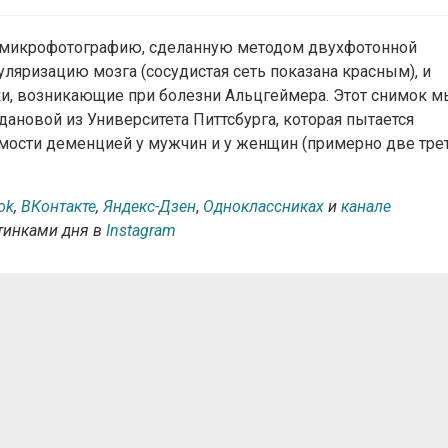
е микрофотографию, сделанную методом двухфотонной
уляризацию мозга (сосудистая сеть показана красным), и
и, возникающие при болезни Альцгеймера. Этот снимок м
ановой из Университета Питтсбурга, которая пытается
емости деменцией у мужчин и у женщин (примерно две тре
ok
,
ВКонтакте
,
Яндекс-Дзен
,
Одноклассниках
и
канале
ртинками дня в
Instagram