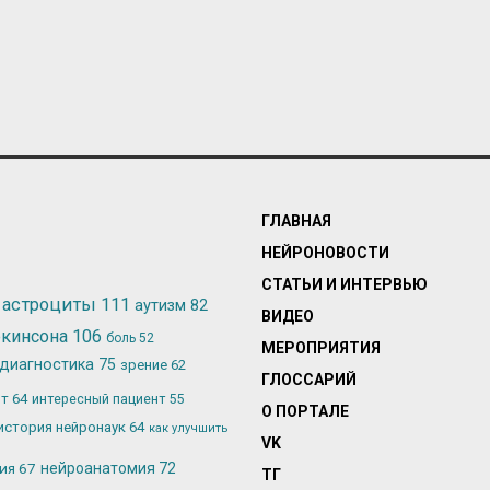
ГЛАВНАЯ
НЕЙРОНОВОСТИ
СТАТЬИ И ИНТЕРВЬЮ
астроциты
111
аутизм
82
ВИДЕО
ркинсона
106
боль
52
МЕРОПРИЯТИЯ
диагностика
75
зрение
62
ГЛОССАРИЙ
ьт
64
интересный пациент
55
О ПОРТАЛЕ
история нейронаук
64
как улучшить
VK
лия
67
нейроанатомия
72
ТГ