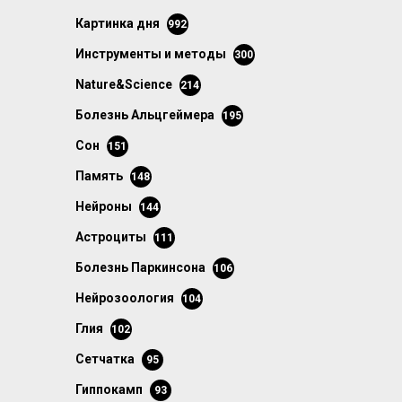
картинка дня
992
инструменты и методы
300
Nature&Science
214
болезнь Альцгеймера
195
сон
151
память
148
нейроны
144
астроциты
111
болезнь Паркинсона
106
нейрозоология
104
глия
102
сетчатка
95
гиппокамп
93