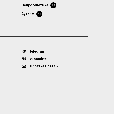
нейрогенетика
83
аутизм
82
telegram
vkontakte
Обратная связь