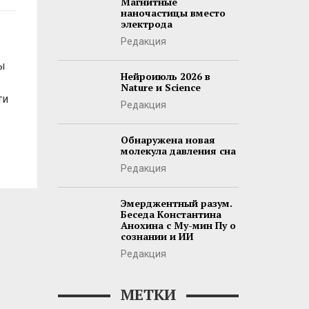
Магнитные
наночастицы вместо
электрода
Редакция
ы
Нейроиюль 2026 в
Nature и Science
ти
Редакция
Обнаружена новая
молекула давления сна
Редакция
Эмерджентный разум.
Беседа Константина
Анохина с Му-мин Пу о
сознании и ИИ
Редакция
МЕТКИ