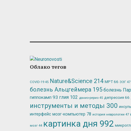
Облако тегов
Nature&Science
214
МРТ
66
ЭЭГ
47
COVID-19
45
болезнь Альцгеймера
195
болезнь Па
глия
102
гиппокамп
93
депрессия
66
данио-рерио
45
инструменты и методы
300
инсул
интерфейс мозг-компьютер
78
история неврологии
47
картинка дня
992
микрог
мозг
44