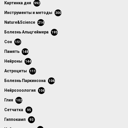
картинка дня
992
инструменты и методы
300
Nature&Science
214
болезнь Альцгеймера
195
сон
151
память
148
нейроны
144
астроциты
111
болезнь Паркинсона
106
нейрозоология
104
глия
102
сетчатка
95
гиппокамп
93