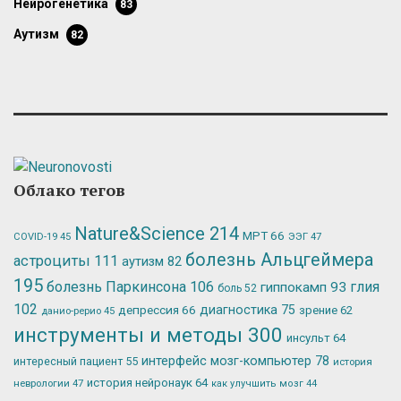
нейрогенетика
83
аутизм
82
Облако тегов
Nature&Science
214
МРТ
66
ЭЭГ
47
COVID-19
45
болезнь Альцгеймера
астроциты
111
аутизм
82
195
болезнь Паркинсона
106
глия
гиппокамп
93
боль
52
102
депрессия
66
диагностика
75
зрение
62
данио-рерио
45
инструменты и методы
300
инсульт
64
интерфейс мозг-компьютер
78
интересный пациент
55
история
история нейронаук
64
неврологии
47
как улучшить мозг
44