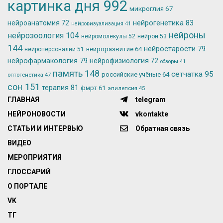
картинка дня
992
микроглия
67
нейрогенетика
83
нейроанатомия
72
нейровизуализация
41
нейроны
нейрозоология
104
нейромолекулы
52
нейрон
53
144
нейростарости
79
нейроразвитие
64
нейроперсоналии
51
нейрофармакология
79
нейрофизиология
72
обзоры
41
память
148
сетчатка
95
российские учёные
64
оптогенетика
47
сон
151
терапия
81
фмрт
61
эпилепсия
45
ГЛАВНАЯ
telegram
НЕЙРОНОВОСТИ
vkontakte
СТАТЬИ И ИНТЕРВЬЮ
Обратная связь
ВИДЕО
МЕРОПРИЯТИЯ
ГЛОССАРИЙ
О ПОРТАЛЕ
VK
ТГ