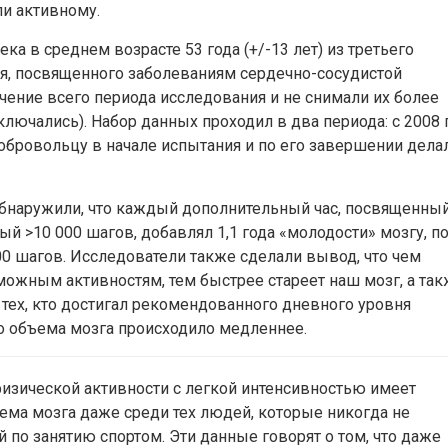
ли активному.
а в среднем возрасте 53 года (+/-13 лет) из третьего
я, посвященного заболеваниям сердечно-сосудистой
чение всего периода исследования и не снимали их более
сключались). Набор данных проходил в два периода: с 2008 
добровольцу в начале испытания и по его завершении дела
бнаружили, что каждый дополнительный час, посвященны
 >10 000 шагов, добавлял 1,1 года «молодости» мозгу, п
0 шагов. Исследователи также сделали вывод, что чем
жным активностям, тем быстрее стареет наш мозг, а так
 тех, кто достигал рекомендованного дневного уровня
о объема мозга происходило медленнее.
изической активности с легкой интенсивностью имеет
ема мозга даже среди тех людей, которые никогда не
по занятию спортом. Эти данные говорят о том, что даже