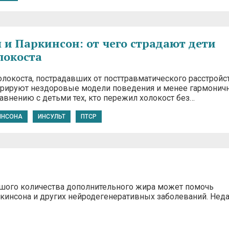
 и Паркинсон: от чего страдают дети
локоста
локоста, пострадавших от посттравматического расстройст
рируют нездоровые модели поведения и менее гармонич
авнению с детьми тех, кто пережил холокост без…
ИНСОНА
ИНСУЛЬТ
ПТСР
ьшого количества дополнительного жира может помочь
ркинсона и других нейродегенеративных заболеваний. Нед