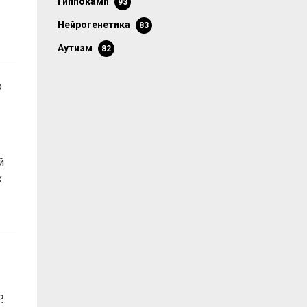
гиппокамп
93
нейрогенетика
83
аутизм
82
о
й
.
.