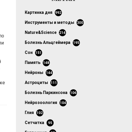
картинка дня
992
инструменты и методы
300
Nature&Science
214
по
ли
болезнь Альцгеймера
195
сон
151
й
память
148
о
нейроны
144
же
астроциты
111
болезнь Паркинсона
106
нейрозоология
104
глия
102
сетчатка
95