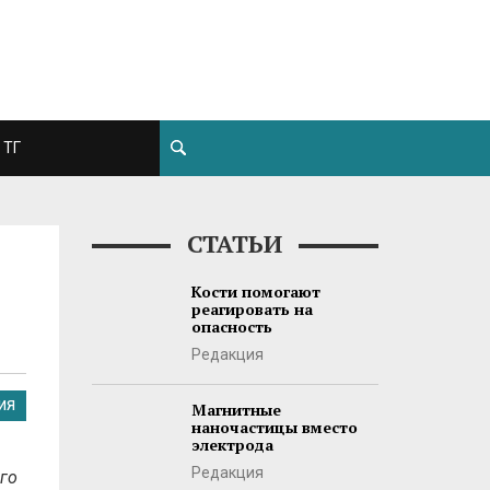
ТГ
СТАТЬИ
Кости помогают
реагировать на
опасность
Редакция
ИЯ
Магнитные
наночастицы вместо
электрода
Редакция
го