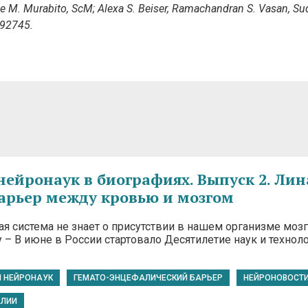
nne M. Murabito, ScM; Alexa S. Beiser, Ramachandran S. Vasan, S
192745.
нейронаук в биографиях. Выпуск 2. Лин
арьер между кровью и мозгом
я система не знает о присутствии в нашем организме мозг
 – В июне в России стартовало Десятилетие наук и техноло
Й НЕЙРОНАУК
ГЕМАТО-ЭНЦЕФАЛИЧЕСКИЙ БАРЬЕР
НЕЙРОНОВОСТ
АЛИИ