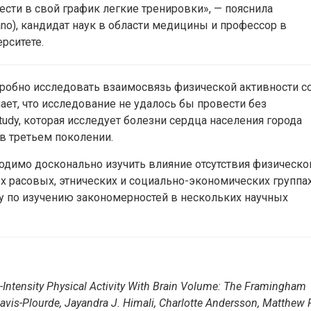
ти в свой график легкие тренировки», — пояснила
tano), кандидат наук в области медицины и профессор в
рситете.
дробно исследовать взаимосвязь физической активности с
ает, что исследование не удалось бы провести без
udy, которая исследует болезни сердца населения города
в третьем поколении.
одимо досконально изучить влияние отсутствия физическо
ых расовых, этнических и социально-экономических группах
у по изучению закономерностей в нескольких научных
-Intensity Physical Activity With Brain Volume: The Framingham
Davis-Plourde, Jayandra J. Himali, Charlotte Andersson, Matthew P