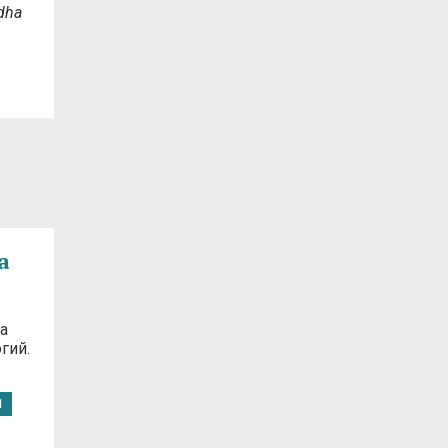
udha
а
а
гий.
И