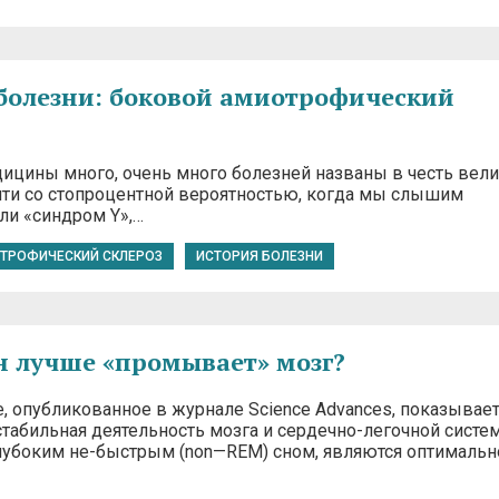
болезни: боковой амиотрофический
дицины много, очень много болезней названы в честь вел
чти со стопроцентной вероятностью, когда мы слышим
ли «синдром Y»,…
ТРОФИЧЕСКИЙ СКЛЕРОЗ
ИСТОРИЯ БОЛЕЗНИ
н лучше «промывает» мозг?
 опубликованное в журнале Science Advances, показывает,
стабильная деятельность мозга и сердечно-легочной систе
глубоким не-быстрым (non—REM) сном, являются оптимальн