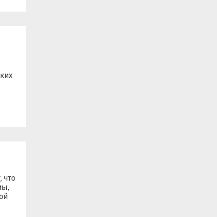
иких
 что
мы,
ой