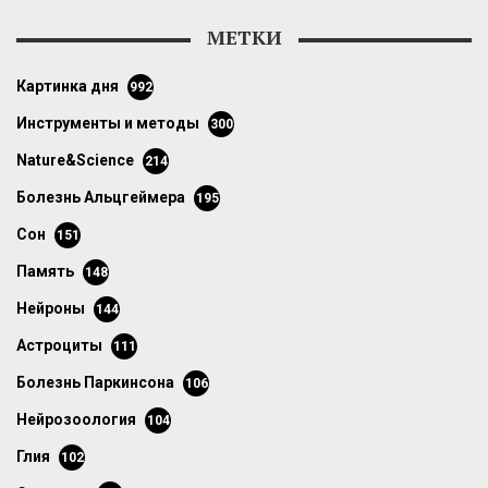
МЕТКИ
картинка дня
992
инструменты и методы
300
Nature&Science
214
болезнь Альцгеймера
195
сон
151
память
148
нейроны
144
астроциты
111
болезнь Паркинсона
106
нейрозоология
104
глия
102