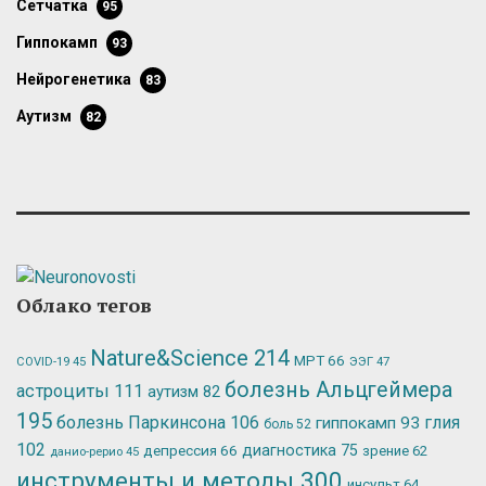
сетчатка
95
гиппокамп
93
нейрогенетика
83
аутизм
82
Облако тегов
Nature&Science
214
МРТ
66
ЭЭГ
47
COVID-19
45
болезнь Альцгеймера
астроциты
111
аутизм
82
195
болезнь Паркинсона
106
глия
гиппокамп
93
боль
52
102
депрессия
66
диагностика
75
зрение
62
данио-рерио
45
инструменты и методы
300
инсульт
64