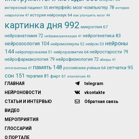
интерфейс мозг-компьютер
78
интересный пациент
55
история
история нейронаук
64
неврологии
47
как улучшить мозг
44
картинка дня
992
микроглия
67
нейрогенетика
83
нейроанатомия
72
нейровизуализация
41
нейроны
нейрозоология
104
нейромолекулы
52
нейрон
53
144
нейростарости
79
нейроразвитие
64
нейроперсоналии
51
нейрофармакология
79
нейрофизиология
72
обзоры
41
память
148
сетчатка
95
российские учёные
64
оптогенетика
47
сон
151
терапия
81
фмрт
61
эпилепсия
45
ГЛАВНАЯ
telegram
НЕЙРОНОВОСТИ
vkontakte
СТАТЬИ И ИНТЕРВЬЮ
Обратная связь
ВИДЕО
МЕРОПРИЯТИЯ
ГЛОССАРИЙ
О ПОРТАЛЕ