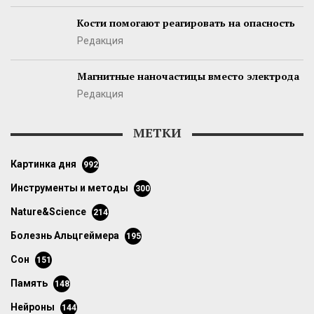
Кости помогают реагировать на опасность
Редакция
Магнитные наночастицы вместо электрода
Редакция
МЕТКИ
картинка дня
992
инструменты и методы
300
Nature&Science
214
болезнь Альцгеймера
195
сон
151
память
148
нейроны
144