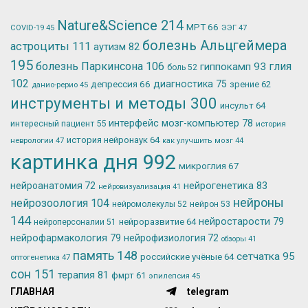
Nature&Science
214
МРТ
66
ЭЭГ
47
COVID-19
45
болезнь Альцгеймера
астроциты
111
аутизм
82
195
болезнь Паркинсона
106
глия
гиппокамп
93
боль
52
102
депрессия
66
диагностика
75
зрение
62
данио-рерио
45
инструменты и методы
300
инсульт
64
интерфейс мозг-компьютер
78
интересный пациент
55
история
история нейронаук
64
неврологии
47
как улучшить мозг
44
картинка дня
992
микроглия
67
нейрогенетика
83
нейроанатомия
72
нейровизуализация
41
нейроны
нейрозоология
104
нейромолекулы
52
нейрон
53
144
нейростарости
79
нейроразвитие
64
нейроперсоналии
51
нейрофармакология
79
нейрофизиология
72
обзоры
41
память
148
сетчатка
95
российские учёные
64
оптогенетика
47
сон
151
терапия
81
фмрт
61
эпилепсия
45
ГЛАВНАЯ
telegram