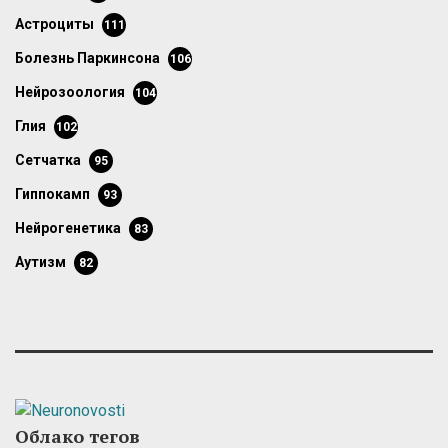
астроциты
111
болезнь Паркинсона
106
нейрозоология
104
глия
102
сетчатка
95
гиппокамп
93
нейрогенетика
83
аутизм
82
Облако тегов