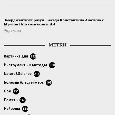
Эмерджентный разум. Беседа Константина Анохина с
Му-мин Пу о сознании и ИИ
Редакция
МЕТКИ
картинка дня
992
инструменты и методы
300
Nature&Science
214
болезнь Альцгеймера
195
сон
151
память
148
нейроны
144