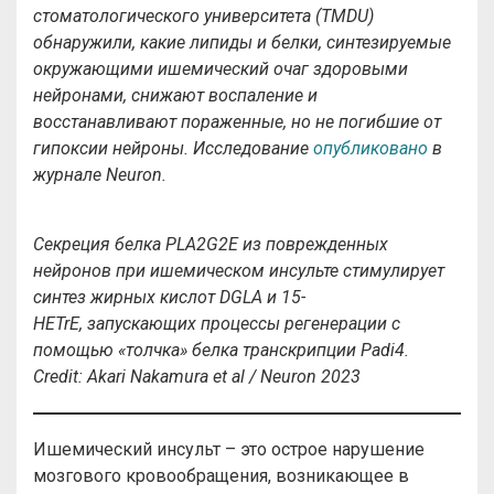
стоматологического университета (TMDU)
обнаружили, какие липиды и белки, синтезируемые
окружающими ишемический очаг здоровыми
нейронами, снижают воспаление и
восстанавливают пораженные, но не погибшие от
гипоксии нейроны. Исследование
опубликовано
в
журнале Neuron.
Секреция белка PLA2G2E из поврежденных
нейронов при ишемическом инсульте стимулирует
синтез жирных кислот DGLA и
15-
HETrE,
запускающих процессы регенерации с
помощью «толчка» белка транскрипции Padi4.
С
redit
:
Akari
Nakamura
et
al
/
Neuron
2023
Ишемический инсульт – это острое нарушение
мозгового кровообращения, возникающее в