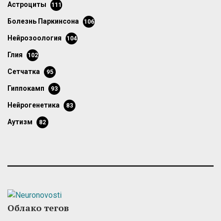
астроциты
111
болезнь Паркинсона
106
нейрозоология
104
глия
102
сетчатка
95
гиппокамп
93
нейрогенетика
83
аутизм
82
Облако тегов