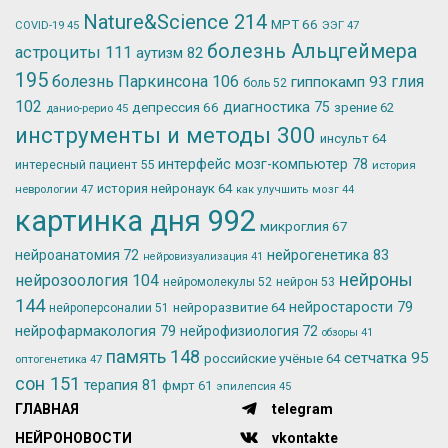
Nature&Science
214
МРТ
66
ЭЭГ
47
COVID-19
45
болезнь Альцгеймера
астроциты
111
аутизм
82
195
болезнь Паркинсона
106
глия
гиппокамп
93
боль
52
102
депрессия
66
диагностика
75
зрение
62
данио-рерио
45
инструменты и методы
300
инсульт
64
интерфейс мозг-компьютер
78
интересный пациент
55
история
история нейронаук
64
неврологии
47
как улучшить мозг
44
картинка дня
992
микроглия
67
нейрогенетика
83
нейроанатомия
72
нейровизуализация
41
нейроны
нейрозоология
104
нейромолекулы
52
нейрон
53
144
нейростарости
79
нейроразвитие
64
нейроперсоналии
51
нейрофармакология
79
нейрофизиология
72
обзоры
41
память
148
сетчатка
95
российские учёные
64
оптогенетика
47
сон
151
терапия
81
фмрт
61
эпилепсия
45
ГЛАВНАЯ
telegram
НЕЙРОНОВОСТИ
vkontakte