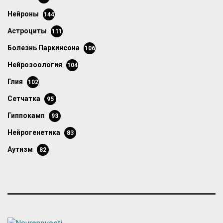
нейроны
144
астроциты
111
болезнь Паркинсона
106
нейрозоология
104
глия
102
сетчатка
95
гиппокамп
93
нейрогенетика
83
аутизм
82