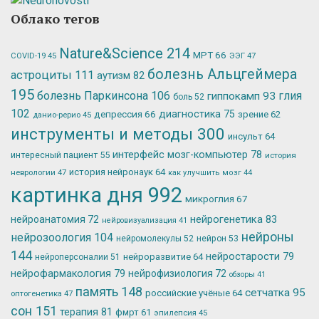
Облако тегов
Nature&Science
214
МРТ
66
ЭЭГ
47
COVID-19
45
болезнь Альцгеймера
астроциты
111
аутизм
82
195
болезнь Паркинсона
106
глия
гиппокамп
93
боль
52
102
депрессия
66
диагностика
75
зрение
62
данио-рерио
45
инструменты и методы
300
инсульт
64
интерфейс мозг-компьютер
78
интересный пациент
55
история
история нейронаук
64
неврологии
47
как улучшить мозг
44
картинка дня
992
микроглия
67
нейрогенетика
83
нейроанатомия
72
нейровизуализация
41
нейроны
нейрозоология
104
нейромолекулы
52
нейрон
53
144
нейростарости
79
нейроразвитие
64
нейроперсоналии
51
нейрофармакология
79
нейрофизиология
72
обзоры
41
память
148
сетчатка
95
российские учёные
64
оптогенетика
47
сон
151
терапия
81
фмрт
61
эпилепсия
45