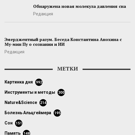
Обнаружена новая молекула давления сна
Редакция
Эмерджентный разум. Беседа Константина Анохина с
Му-мин Пу о сознании и ИИ
Редакция
МЕТКИ
картинка дня
992
инструменты и методы
300
Nature&Science
214
болезнь Альцгеймера
195
сон
151
память
148