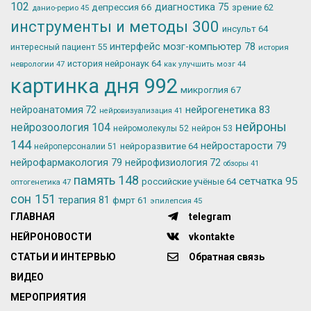
102
депрессия
66
диагностика
75
зрение
62
данио-рерио
45
инструменты и методы
300
инсульт
64
интерфейс мозг-компьютер
78
интересный пациент
55
история
история нейронаук
64
неврологии
47
как улучшить мозг
44
картинка дня
992
микроглия
67
нейрогенетика
83
нейроанатомия
72
нейровизуализация
41
нейроны
нейрозоология
104
нейромолекулы
52
нейрон
53
144
нейростарости
79
нейроразвитие
64
нейроперсоналии
51
нейрофармакология
79
нейрофизиология
72
обзоры
41
память
148
сетчатка
95
российские учёные
64
оптогенетика
47
сон
151
терапия
81
фмрт
61
эпилепсия
45
ГЛАВНАЯ
telegram
НЕЙРОНОВОСТИ
vkontakte
СТАТЬИ И ИНТЕРВЬЮ
Обратная связь
ВИДЕО
МЕРОПРИЯТИЯ