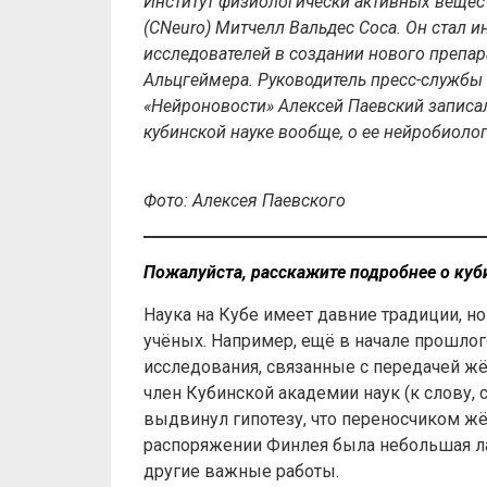
Институт физиологически активных вещест
(СNeuro) Митчелл Вальдес Соса. Он стал 
исследователей в создании нового препар
Альцгеймера. Руководитель пресс-службы
«Нейроновости» Алексей Паевский записал
кубинской науке вообще, о ее нейробиоло
Фото: Алексея Паевского
Пожалуйста, расскажите подробнее о куби
Наука на Кубе имеет давние традиции, н
учёных. Например, ещё в начале прошлого
исследования, связанные с передачей ж
член Кубинской академии наук (к слову,
выдвинул гипотезу, что переносчиком жёл
распоряжении Финлея была небольшая ла
другие важные работы.