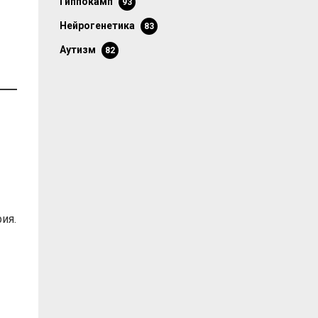
гиппокамп
93
нейрогенетика
83
аутизм
82
ия.