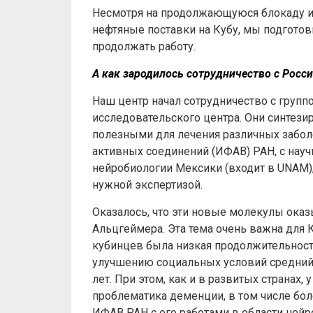
Несмотря на продолжающуюся блокаду и 
нефтяные поставки на Кубу, мы подготов
продолжать работу.
А как зародилось сотрудничество с Росс
Наш центр начал сотрудничество с груп
исследовательского центра. Они синтез
полезными для лечения различных забол
активных соединений (ИФАВ) РАН, с нау
нейробиологии Мексики (входит в UNAM),
нужной экспертизой.
Оказалось, что эти новые молекулы ок
Альцгеймера. Эта тема очень важна для 
кубинцев была низкая продолжительность
улучшению социальных условий средний 
лет. При этом, как и в развитых странах,
проблематика деменции, в том числе бол
ИФАВ РАН с его работами в области ней