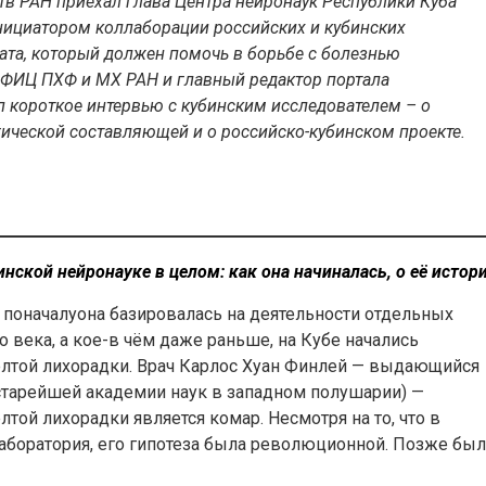
в РАН приехал глава Центра нейронаук Республики Куба
инициатором коллаборации российских и кубинских
ата, который должен помочь в борьбе с болезнью
 ФИЦ ПХФ и МХ РАН и главный редактор портала
 короткое интервью с кубинским исследователем – о
гической составляющей и о российско-кубинском проекте.
нской нейронауке в целом: как она начиналась, о её истор
о поначалуона базировалась на деятельности отдельных
 века, а кое-в чём даже раньше, на Кубе начались
ёлтой лихорадки. Врач Карлос Хуан Финлей — выдающийся
 старейшей академии наук в западном полушарии) —
той лихорадки является комар. Несмотря на то, что в
боратория, его гипотеза была революционной. Позже был