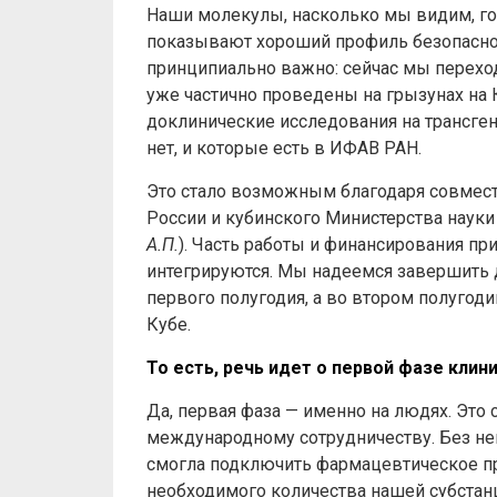
Наши молекулы, насколько мы видим, го
показывают хороший профиль безопасно
принципиально важно: сейчас мы перехо
уже частично проведены на грызунах на 
доклинические исследования на трансге
нет, и которые есть в ИФАВ РАН.
Это стало возможным благодаря совмест
России и кубинского Министерства науки 
А.П.
). Часть работы и финансирования при
интегрируются. Мы надеемся завершить 
первого полугодия, а во втором полугод
Кубе.
То есть, речь идет о первой фазе клин
Да, первая фаза — именно на людях. Эт
международному сотрудничеству. Без нег
смогла подключить фармацевтическое п
необходимого количества нашей субстан