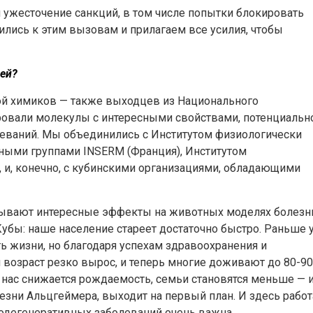
ужесточение санкций, в том числе попытки блокировать
ились к этим вызовам и прилагаем все усилия, чтобы
ией?
пой химиков — также выходцев из Национального
ировали молекулы с интересными свойствами, потенциальн
еваний. Мы объединились с Институтом физиологически
чными группами INSERM (Франция), Институтом
 и, конечно, с кубинскими организациями, обладающими
азывают интересные эффекты на животных моделях болезн
Кубы: наше население стареет достаточно быстро. Раньше 
 жизни, но благодаря успехам здравоохранения и
возраст резко вырос, и теперь многие доживают до 80-90
 у нас снижается рождаемость, семьи становятся меньше — 
езни Альцгеймера, выходит на первый план. И здесь работ
родегенеративных заболеваний очень важна.