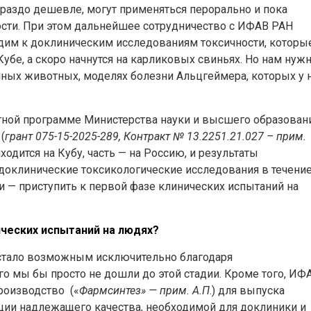
раздо дешевле, могут применяться перорально и пока
сти. При этом дальнейшее сотрудничество с ИФАВ РАН
дим к доклиническим исследованиям токсичности, которы
Кубе, а скоро начнутся на карликовых свиньях. Но нам нуж
нных животных, моделях болезни Альцгеймера, которых у 
ной программе Министерства науки и высшего образован
(
грант 075-15-2025-289, Контракт № 13.2251.21.027 – прим.
ходится на Кубу, часть — на Россию, и результаты
доклинические токсикологические исследования в течени
ии — приступить к первой фазе клинических испытаний на
ических испытаний на людях?
о стало возможным исключительно благодаря
о мы бы просто не дошли до этой стадии. Кроме того, ИФ
роизводство («
Фармсинтез» — прим. А.П
.) для выпуска
ции надлежащего качества, необходимой для доклиники и