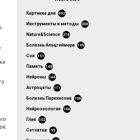
картинка дня
992
инструменты и методы
300
,
Nature&Science
214
болезнь Альцгеймера
195
ь
сон
151
уки
память
148
нейроны
144
го
астроциты
111
болезнь Паркинсона
106
нейрозоология
104
ого
глия
102
ра,
сетчатка
95