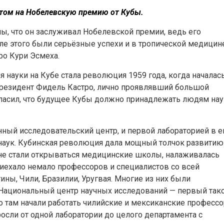
том на Нобелевскую премию от Кубы.
ы, что он заслуживал Нобелевской премии, ведь его
е этого были серьёзные успехи и в тропической медицине
дро Кури Эсмеха.
науки на Кубе стала революция 1959 года, когда началас
резидент Фидель Кастро, лично проявлявший большой
згласил, что будущее Кубы должно принадлежать людям на
ный исследовательский центр, и первой лабораторией в е
онаук. Кубинская революция дала мощный толчок развитию
ане стали открываться медицинские школы, налаживалась
приехало немало профессоров и специалистов со всей
ины, Чили, Бразилии, Уругвая. Многие из них были
 Национальный центр научных исследований — первый так
 там начали работать чилийские и мексиканские профессо
осли от одной лаборатории до целого департамента с