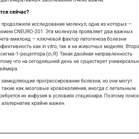
тся сейчас?
 продолжили исследование молекул, одна из которых —
ванием CNEURO-201. Эта молекула проявляет два важных
 бета-амилоид — ключевой фактор патогенеза болезни
ктивность как in vitro, так и на животных моделях. Втор
сигма-1-рецептора (σ
R). Такая двойная направленность
1
отому что на сегодняшний день не существует универсальн
еймера.
, замедляющие прогрессирование болезни, но они могут
такие как мозговые кровоизлияния, иногда с летальным
требуется их инфузия в условиях стационара. Поэтому поиск
 альтернатив крайне важен.