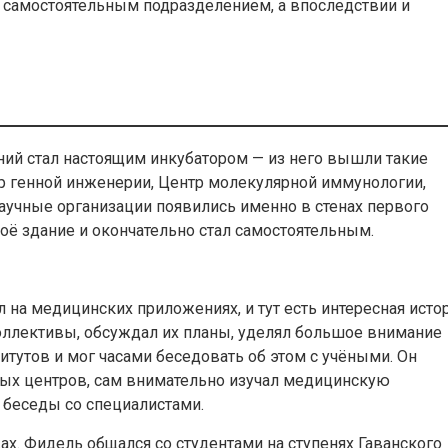
и самостоятельным подразделением, а впоследствии и
ий стал настоящим инкубатором — из него вышли такие
 генной инженерии, Центр молекулярной иммунологии,
научные организации появились именно в стенах первого
воё здание и окончательно стал самостоятельным.
 на медицинских приложениях, и тут есть интересная истор
оллективы, обсуждал их планы, уделял большое внимание
тутов и мог часами беседовать об этом с учёными. Он
ных центров, сам внимательно изучал медицинскую
 беседы со специалистами.
ах. Фидель общался со студентами на ступенях Гаванского