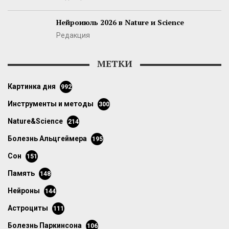
Нейроиюль 2026 в Nature и Science
Редакция
МЕТКИ
картинка дня
992
инструменты и методы
300
Nature&Science
214
болезнь Альцгеймера
195
сон
151
память
148
нейроны
144
астроциты
111
болезнь Паркинсона
106