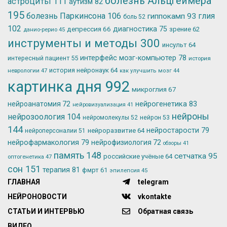
болезнь Альцгеймера
астроциты
111
аутизм
82
195
болезнь Паркинсона
106
глия
гиппокамп
93
боль
52
102
депрессия
66
диагностика
75
зрение
62
данио-рерио
45
инструменты и методы
300
инсульт
64
интерфейс мозг-компьютер
78
интересный пациент
55
история
история нейронаук
64
неврологии
47
как улучшить мозг
44
картинка дня
992
микроглия
67
нейрогенетика
83
нейроанатомия
72
нейровизуализация
41
нейроны
нейрозоология
104
нейромолекулы
52
нейрон
53
144
нейростарости
79
нейроразвитие
64
нейроперсоналии
51
нейрофармакология
79
нейрофизиология
72
обзоры
41
память
148
сетчатка
95
российские учёные
64
оптогенетика
47
сон
151
терапия
81
фмрт
61
эпилепсия
45
ГЛАВНАЯ
telegram
НЕЙРОНОВОСТИ
vkontakte
СТАТЬИ И ИНТЕРВЬЮ
Обратная связь
ВИДЕО