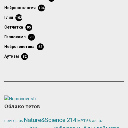
нейрозоология
104
глия
102
сетчатка
95
гиппокамп
93
нейрогенетика
83
аутизм
82
Облако тегов
Nature&Science
214
МРТ
66
ЭЭГ
47
COVID-19
45