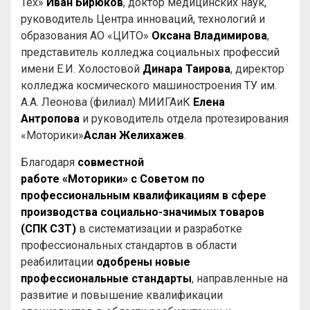
Тех»
Иван Бирюков
, доктор медицинских наук,
руководитель Центра инноваций, технологий и
образования АО «ЦИТО»
Оксана Владимирова
,
представитель колледжа социальных профессий
имени Е.И. Холостовой
Динара Таирова
, директор
колледжа космического машиностроения ТУ им.
А.А. Леонова (филиал) МИИГАиК
Елена
Антропова
и руководитель отдела протезирования
«Моторики»
Аслан Желихажев
.
Благодаря
совместной
работе
«Моторики»
с
Советом по
профессиональным квалификациям в сфере
производства социально-значимых товаров
(СПК СЗТ)
в систематизации и разработке
профессиональных стандартов в области
реабилитации
одобрены новые
профессиональные стандарты
, направленные на
развитие и повышение квалификации