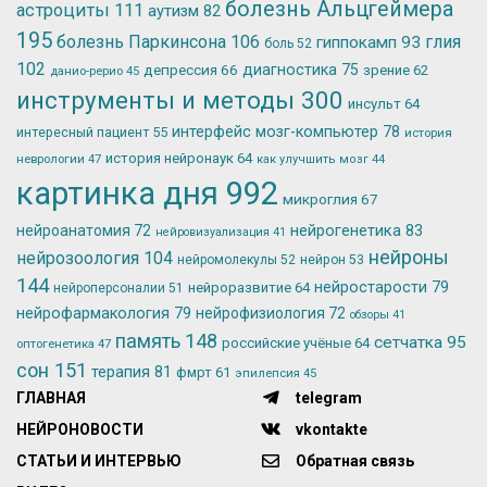
болезнь Альцгеймера
астроциты
111
аутизм
82
195
болезнь Паркинсона
106
глия
гиппокамп
93
боль
52
102
депрессия
66
диагностика
75
зрение
62
данио-рерио
45
инструменты и методы
300
инсульт
64
интерфейс мозг-компьютер
78
интересный пациент
55
история
история нейронаук
64
неврологии
47
как улучшить мозг
44
картинка дня
992
микроглия
67
нейрогенетика
83
нейроанатомия
72
нейровизуализация
41
нейроны
нейрозоология
104
нейромолекулы
52
нейрон
53
144
нейростарости
79
нейроразвитие
64
нейроперсоналии
51
нейрофармакология
79
нейрофизиология
72
обзоры
41
память
148
сетчатка
95
российские учёные
64
оптогенетика
47
сон
151
терапия
81
фмрт
61
эпилепсия
45
ГЛАВНАЯ
telegram
НЕЙРОНОВОСТИ
vkontakte
СТАТЬИ И ИНТЕРВЬЮ
Обратная связь