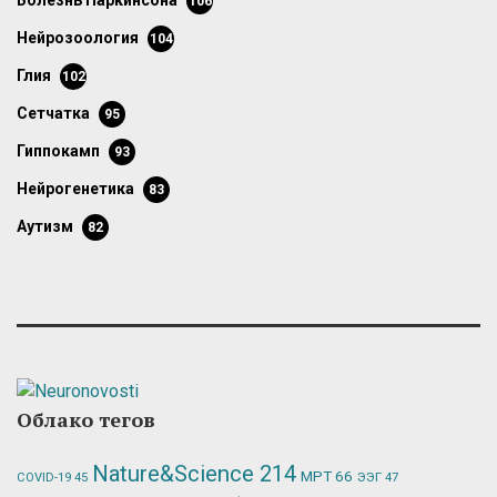
болезнь Паркинсона
106
нейрозоология
104
глия
102
сетчатка
95
гиппокамп
93
нейрогенетика
83
аутизм
82
Облако тегов
Nature&Science
214
МРТ
66
ЭЭГ
47
COVID-19
45