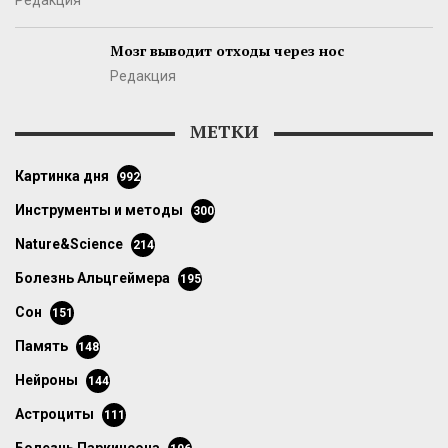
Редакция
Мозг выводит отходы через нос
Редакция
МЕТКИ
картинка дня
992
инструменты и методы
300
Nature&Science
214
болезнь Альцгеймера
195
сон
151
память
148
нейроны
144
астроциты
111