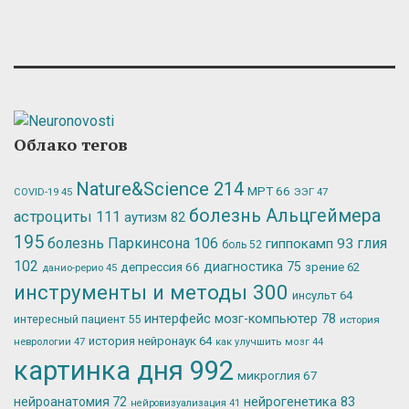
Облако тегов
Nature&Science
214
МРТ
66
ЭЭГ
47
COVID-19
45
болезнь Альцгеймера
астроциты
111
аутизм
82
195
болезнь Паркинсона
106
глия
гиппокамп
93
боль
52
102
депрессия
66
диагностика
75
зрение
62
данио-рерио
45
инструменты и методы
300
инсульт
64
интерфейс мозг-компьютер
78
интересный пациент
55
история
история нейронаук
64
неврологии
47
как улучшить мозг
44
картинка дня
992
микроглия
67
нейрогенетика
83
нейроанатомия
72
нейровизуализация
41