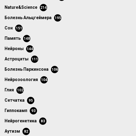
Nature&Science
214
болезнь Альцгеймера
195
сон
151
память
148
нейроны
144
астроциты
111
болезнь Паркинсона
106
нейрозоология
104
глия
102
сетчатка
95
гиппокамп
93
нейрогенетика
83
аутизм
82