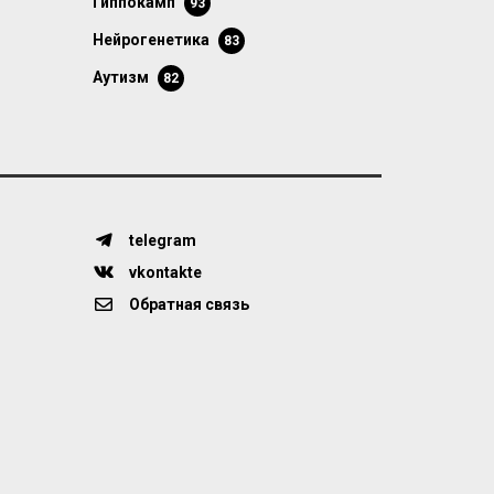
гиппокамп
93
нейрогенетика
83
аутизм
82
telegram
vkontakte
Обратная связь