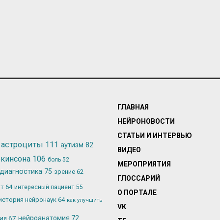
ГЛАВНАЯ
НЕЙРОНОВОСТИ
СТАТЬИ И ИНТЕРВЬЮ
астроциты
111
аутизм
82
ВИДЕО
ркинсона
106
боль
52
МЕРОПРИЯТИЯ
диагностика
75
зрение
62
ГЛОССАРИЙ
ьт
64
интересный пациент
55
О ПОРТАЛЕ
история нейронаук
64
как улучшить
VK
лия
67
нейроанатомия
72