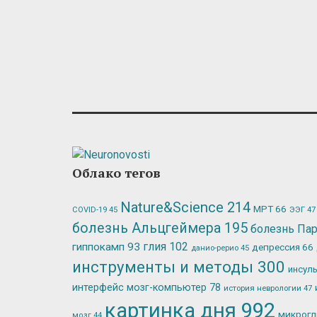
Облако тегов
Nature&Science
214
МРТ
66
ЭЭГ
47
COVID-19
45
болезнь Альцгеймера
195
болезнь Па
глия
102
гиппокамп
93
депрессия
66
данио-рерио
45
инструменты и методы
300
инсул
интерфейс мозг-компьютер
78
история неврологии
47
картинка дня
992
микрог
мозг
44