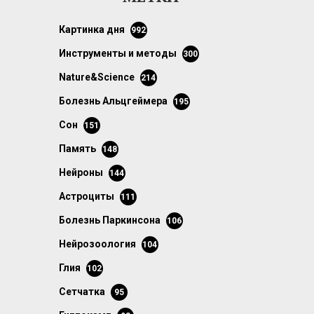
картинка дня
992
инструменты и методы
300
Nature&Science
214
болезнь Альцгеймера
195
сон
151
память
148
нейроны
144
астроциты
111
болезнь Паркинсона
106
нейрозоология
104
глия
102
сетчатка
95