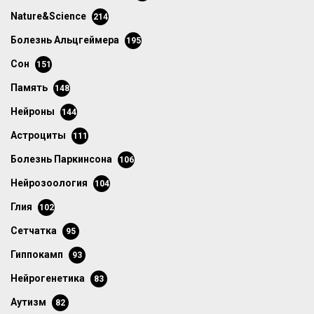
Nature&Science
214
болезнь Альцгеймера
195
сон
151
память
148
нейроны
144
астроциты
111
болезнь Паркинсона
106
нейрозоология
104
глия
102
сетчатка
95
гиппокамп
93
нейрогенетика
83
аутизм
82