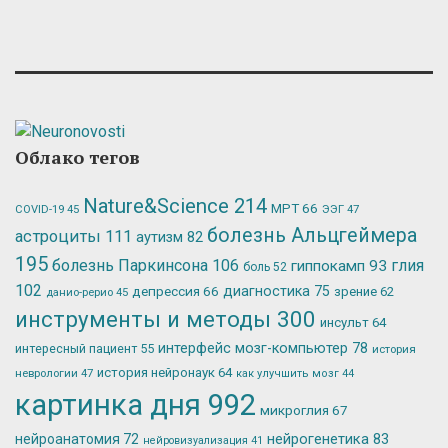
Облако тегов
Nature&Science
214
МРТ
66
ЭЭГ
47
COVID-19
45
болезнь Альцгеймера
астроциты
111
аутизм
82
195
болезнь Паркинсона
106
глия
гиппокамп
93
боль
52
102
депрессия
66
диагностика
75
зрение
62
данио-рерио
45
инструменты и методы
300
инсульт
64
интерфейс мозг-компьютер
78
интересный пациент
55
история
история нейронаук
64
неврологии
47
как улучшить мозг
44
картинка дня
992
микроглия
67
нейрогенетика
83
нейроанатомия
72
нейровизуализация
41