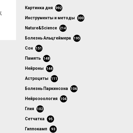
картинка дня
992
,
инструменты и методы
300
Nature&Science
214
болезнь Альцгеймера
195
сон
151
память
148
нейроны
144
астроциты
111
болезнь Паркинсона
106
нейрозоология
104
глия
102
сетчатка
95
гиппокамп
93