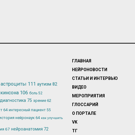
ГЛАВНАЯ
НЕЙРОНОВОСТИ
СТАТЬИ И ИНТЕРВЬЮ
астроциты
111
аутизм
82
ВИДЕО
ркинсона
106
боль
52
МЕРОПРИЯТИЯ
диагностика
75
зрение
62
ГЛОССАРИЙ
ьт
64
интересный пациент
55
О ПОРТАЛЕ
история нейронаук
64
как улучшить
VK
лия
67
нейроанатомия
72
ТГ