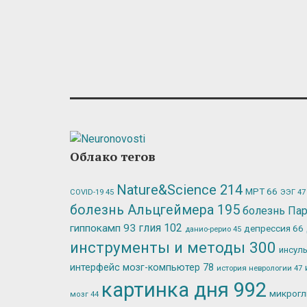
Облако тегов
Nature&Science
214
МРТ
66
ЭЭГ
47
COVID-19
45
болезнь Альцгеймера
195
болезнь Па
глия
102
гиппокамп
93
депрессия
66
данио-рерио
45
инструменты и методы
300
инсул
интерфейс мозг-компьютер
78
история неврологии
47
картинка дня
992
микрог
мозг
44