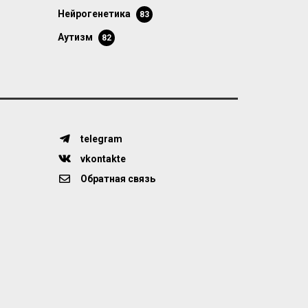
нейрогенетика
83
аутизм
82
telegram
vkontakte
Обратная связь