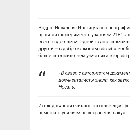
Эндрю Носаль из Института океанографии
провели эксперимент с участием 2181 «
всего подлоллара. Одной группе показы
другой — с доброжелательной либо вообщ
более негативно, чем участники второй г
«
В связи с авторитетом докумен
документалисты знали, как звуко
Носаль.
Исследователи считают, что зловещая ф
помешать усилиям по сохранению акул.