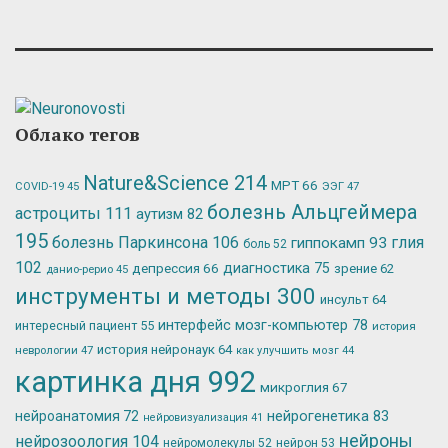
Облако тегов
Nature&Science
214
МРТ
66
ЭЭГ
47
COVID-19
45
болезнь Альцгеймера
астроциты
111
аутизм
82
195
болезнь Паркинсона
106
глия
гиппокамп
93
боль
52
102
депрессия
66
диагностика
75
зрение
62
данио-рерио
45
инструменты и методы
300
инсульт
64
интерфейс мозг-компьютер
78
интересный пациент
55
история
история нейронаук
64
неврологии
47
как улучшить мозг
44
картинка дня
992
микроглия
67
нейрогенетика
83
нейроанатомия
72
нейровизуализация
41
нейроны
нейрозоология
104
нейромолекулы
52
нейрон
53