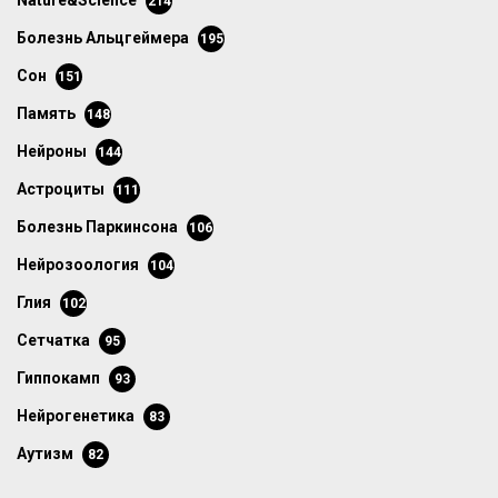
Nature&Science
214
болезнь Альцгеймера
195
сон
151
память
148
нейроны
144
астроциты
111
болезнь Паркинсона
106
нейрозоология
104
глия
102
сетчатка
95
гиппокамп
93
нейрогенетика
83
аутизм
82